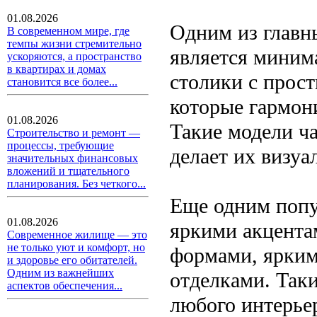
01.08.2026
Одним из главн
В современном мире, где
темпы жизни стремительно
является миним
ускоряются, а пространство
в квартирах и домах
столики с прос
становится все более...
которые гармон
01.08.2026
Такие модели ча
Строительство и ремонт —
процессы, требующие
делает их визуа
значительных финансовых
вложений и тщательного
планирования. Без четкого...
Еще одним попу
01.08.2026
яркими акцента
Современное жилище — это
не только уют и комфорт, но
формами, ярким
и здоровье его обитателей.
Одним из важнейших
отделками. Так
аспектов обеспечения...
любого интерьер