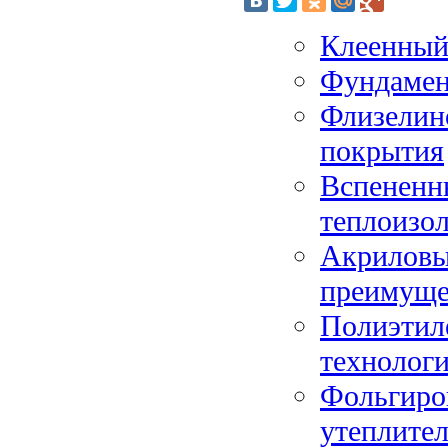
Клеенный
Фундамен
Флизелин
покрытия
Вспененн
теплоизо
Акриловый
преимуще
Полиэтил
технологи
Фольгиро
утеплите