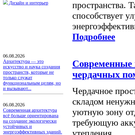
пространства. Т
Дизайн и интерьер
способствует у
энергоэффектив
Подробнее
06.08.2026
Современные 
Архитектура — это
искусство и наука создания
чердачных п
пространств, которые не
только служат
функциональным целям, но
Чердачное прос
и вызывают...
складом ненужн
06.08.2026
уютную зону от
Современная архитектура
всё больше ориентирована
требующую акку
на создание экологически
устойчивых и
утепления.
энергоэффективных зданий.