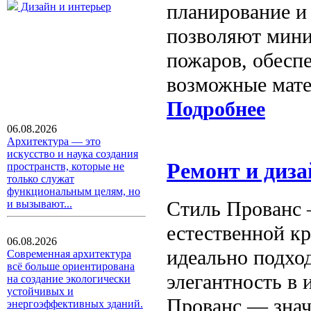
планирование и
Дизайн и интерьер
позволяют мини
пожаров, обесп
возможные мате
Подробнее
06.08.2026
Архитектура — это
искусство и наука создания
Ремонт и диза
пространств, которые не
только служат
функциональным целям, но
Стиль Прованс 
и вызывают...
естественной к
06.08.2026
идеально подход
Современная архитектура
всё больше ориентирована
элегантность в 
на создание экологически
устойчивых и
Прованс — знач
энергоэффективных зданий.