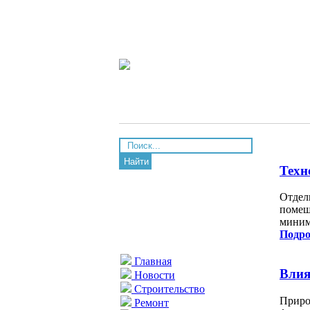
Найти
Техн
Отдел
помещ
миним
Подро
Главная
Влия
Новости
Строительство
Приро
Ремонт