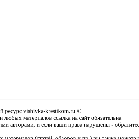
ресурс vishivka-krestikom.ru ©
 любых материалов ссылка на сайт обязательна
ими авторами, и если ваши права нарушены - обратите
 материалов (статей, обзоров и пр.) вы также можете