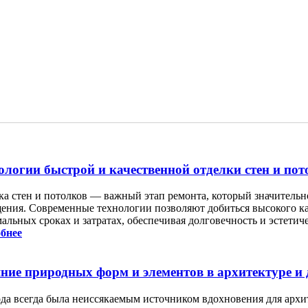
ологии быстрой и качественной отделки стен и пот
ка стен и потолков — важный этап ремонта, который значитель
ения. Современные технологии позволяют добиться высокого ка
альных сроках и затратах, обеспечивая долговечность и эстетич
бнее
ние природных форм и элементов в архитектуре и 
да всегда была неиссякаемым источником вдохновения для архит