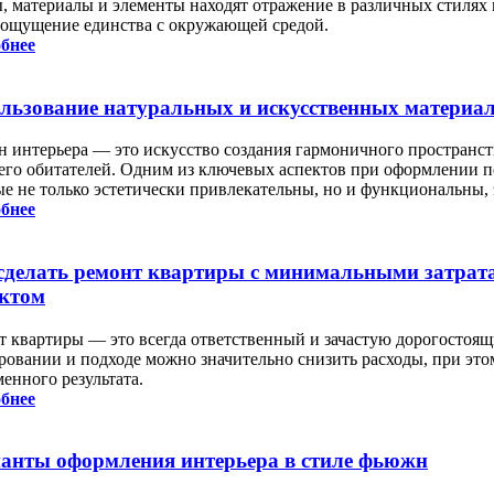
, материалы и элементы находят отражение в различных стилях 
 ощущение единства с окружающей средой.
бнее
льзование натуральных и искусственных материал
н интерьера — это искусство создания гармоничного пространс
 его обитателей. Одним из ключевых аспектов при оформлении 
ые не только эстетически привлекательны, но и функциональны,
бнее
сделать ремонт квартиры с минимальными затра
ктом
т квартиры — это всегда ответственный и зачастую дорогостоящ
ровании и подходе можно значительно снизить расходы, при эт
енного результата.
бнее
анты оформления интерьера в стиле фьюжн