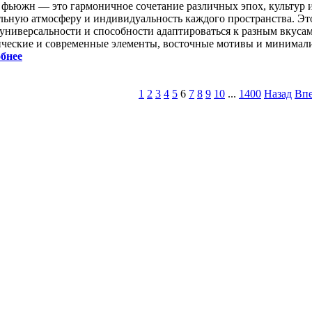
 фьюжн — это гармоничное сочетание различных эпох, культур 
льную атмосферу и индивидуальность каждого пространства. Это
 универсальности и способности адаптироваться к разным вкуса
ические и современные элементы, восточные мотивы и минимал
бнее
1
2
3
4
5
6
7
8
9
10
...
1400
Назад
Впе