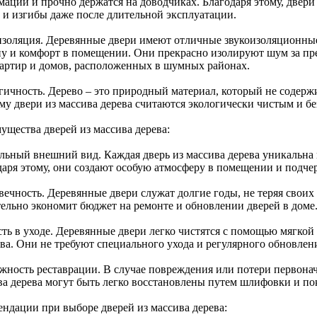
мации и прочно держатся на доводчиках. Благодаря этому, двер
 и изгибы даже после длительной эксплуатации.
изоляция. Деревянные двери имеют отличные звукоизоляционные 
у и комфорт в помещении. Они прекрасно изолируют шум за пре
вартир и домов, расположенных в шумных районах.
гичность. Дерево – это природный материал, который не содерж
му двери из массива дерева считаются экологически чистым и б
ущества дверей из массива дерева:
льный внешний вид. Каждая дверь из массива дерева уникальна и
даря этому, они создают особую атмосферу в помещении и подче
вечность. Деревянные двери служат долгие годы, не теряя своих 
тельно экономит бюджет на ремонте и обновлении дверей в доме
сть в уходе. Деревянные двери легко чистятся с помощью мягко
тва. Они не требуют специального ухода и регулярного обновлен
жность реставрации. В случае повреждения или потери первонач
ва дерева могут быть легко восстановлены путем шлифовки и по
ендации при выборе дверей из массива дерева: