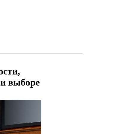
ости,
ри выборе