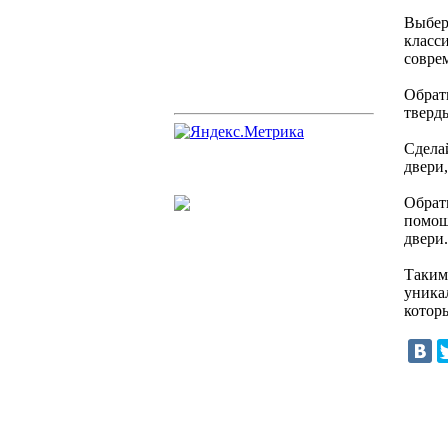
Выбер
класси
совре
Обрат
тверд
Сделай
двери
Обрати
помощ
двери.
Таким 
уника
котор