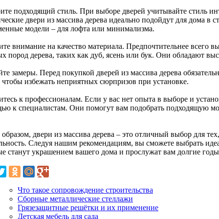
ите подходящий стиль. При выборе дверей учитывайте стиль ин
ческие двери из массива дерева идеально подойдут для дома в ст
менные модели – для лофта или минимализма.
ите внимание на качество материала. Предпочтительнее всего вы
ых пород дерева, таких как дуб, ясень или бук. Они обладают в
те замеры. Перед покупкой дверей из массива дерева обязательн
, чтобы избежать неприятных сюрпризов при установке.
тесь к профессионалам. Если у вас нет опыта в выборе и устано
ью к специалистам. Они помогут вам подобрать подходящую мо
образом, двери из массива дерева – это отличный выбор для тех,
льность. Следуя нашим рекомендациям, вы сможете выбрать идеа
ые станут украшением вашего дома и прослужат вам долгие годы
Что такое сопровождение строительства
Сборные металлические стеллажи
Грязезащитные решётки и их применение
Детская мебель для сада