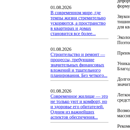
дефор
форму
01.08.2026
В современном мире, где
Звуко
темпы жизни стремительно
тишин
ускоряются, а пространство
для к
в квартирах и домах
становится все более...
Эколо
Поэто
01.08.2026
Преим
Строительство и ремонт —
процессы, требующие
Уника
значительных финансовых
Благо
вложений и тщательного
планирования. Без четкого...
Долго
значи
01.08.2026
Легко
Современное жилище — это
средс
не только уют и комфорт, но
и здоровье его обитателей.
Возмо
Одним из важнейших
масси
аспектов обеспечения...
Реком