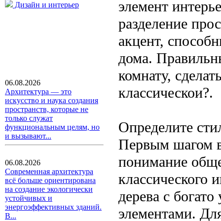
элемент интерь
Дизайн и интерьер
разделение про
акцент, способн
дома. Правильн
комнату, сделат
06.08.2026
классическои?.
Архитектура — это
искусство и наука создания
пространств, которые не
только служат
Определите сти
функциональным целям, но
и вызывают...
Первым шагом в
понимание обще
06.08.2026
Современная архитектура
классического и
всё больше ориентирована
на создание экологически
дерева с богат
устойчивых и
энергоэффективных зданий.
элементами. Дл
В...