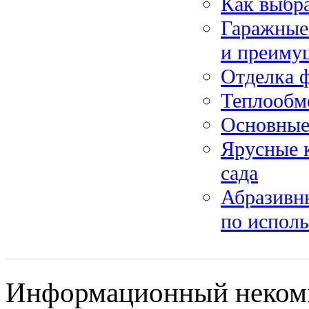
Как выбра
Гаражные
и преиму
Отделка 
Теплообм
Основные 
Ярусные к
сада
Абразивны
по испол
Информационный некомме