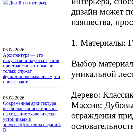
интерьера, спос
Дизайн и интерьер
дизайн может по
изящества, прос
1. Материалы: 
06.08.2026
Архитектура — это
искусство и наука создания
Выбор материало
пространств, которые не
только служат
уникальной лес
функциональным целям, но
и вызывают...
Дерево: Классик
06.08.2026
Массив: Дубовые
Современная архитектура
всё больше ориентирована
ограждения при
на создание экологически
устойчивых и
основательность
энергоэффективных зданий.
В...