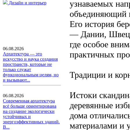
узнаваемых нап
Дизайн и интерьер
объединяющий в
Его история бер
— Дании, Швец
где особое вни
06.08.2026
практичных про
Архитектура — это
искусство и наука создания
пространств, которые не
только служат
Традиции и кор
функциональным целям, но
и вызывают...
Истоки скандин
06.08.2026
Современная архитектура
деревянные изб
всё больше ориентирована
на создание экологически
дома отличалис
устойчивых и
энергоэффективных зданий.
материалами и у
В...