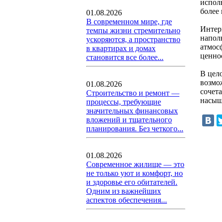
испол
более
01.08.2026
В современном мире, где
Интерь
темпы жизни стремительно
напол
ускоряются, а пространство
атмос
в квартирах и домах
ценнос
становится все более...
В цел
возмо
01.08.2026
сочет
Строительство и ремонт —
насыщ
процессы, требующие
значительных финансовых
вложений и тщательного
планирования. Без четкого...
01.08.2026
Современное жилище — это
не только уют и комфорт, но
и здоровье его обитателей.
Одним из важнейших
аспектов обеспечения...