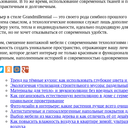
ьзовании. В то же время, использование современных тканей и 
 практичным и долговечным.
ер в стиле Grandmillennial — это своего рода симбиоз прошлого 
нена смыслом, а технологические новинки служат лишь дополнен
феру уюта, тепла и индивидуальности, идеально подходящую для 
ти, но не хочет отказываться от современных удобств.
ом, смешение винтажной мебели с современными технологиями в 
жность создать уникальное пространство, отражающее вашу личн
ание, которое делает интерьер не только красивым и функциона
енным, наполненным историей и современностью одновременн
Тренд на тёмные кухни: как использовать глубокие цвета 
Экологичная утилизация строительного мусора: раздельны
Материалы для тепло- и звукоизоляции без вредных испарен
Как организовать естественную вентиляцию в доме с герм
правильное проветривание
Фитодизайн в интерьере: какие растения лучше всего очищ
Антистатичные и гипоаллергенные напольные покрытия дл
Выбор мебели из массива дерева и как отличить её от деш
Как повысить влажность воздуха в квартире зимой: ультра
воздуха