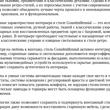
ми тканями, орнаментами и классическими деталями. Однако в е
ование ретро-стилей, а их переосмысление с учетом современны
д позволяет объединить лучшие черты прошлого и инновационны
о красивым, но и функциональным.
ные характеристики интерьера в стиле Grandmillennial — это ис
ативных элементов, ручной работы, тканей с классическими узор
варных или восстановленных предметов: кресла с бахромой, комо
х рамах. В интерьере преобладают пастельные и насыщенные от
с классическими узорами и изящные светильники в стиле ретро.
тря на любовь к винтажу, стиль Grandmillennial активно интегр
мер, старинные лампы и светильники дополняются энергоэффе
иваемая техника скрывается за фасадами, выполненными из класс
мы мультимедийных устройств используются скрытые динамики, 
яет сохранить аутентичность интерьера.
ты и умные системы автоматизации также находят свое место в 
статы, системы освещения с регулировкой яркости и цветовой т
то помогает повысить уровень комфорта, не нарушая стилистичес
ические лампады и торшеры могут быть оснащены функциями уд
жения.
логии также позволяют сохранить и подчеркнуть винтажный ст
врации дают возможность восстановить старинную мебель, сделат