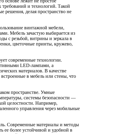
го основе лежит не простое
х требований и технологий. Такой
е решения, делая пространство не
пользование винтажной мебели,
ами. Мебель зачастую выбирается из
ды с резьбой, витрины и зеркала в
тенки, цветочные принты, кружево,
ирует современные технологии.
ктивными LED-лампами, а
ических материалов. В качестве
встроенные в мебель или стены, что
таком пространстве. Умные
емпературы, системы безопасности —
кой целостности. Например,
аленного управления через мобильные
иль. Современные материалы и методы
ь ее более устойчивой и удобной в