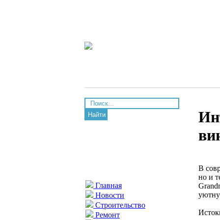
Ин
Найти
ви
В сов
но и 
Главная
Grand
уютну
Новости
Строительство
Исток
Ремонт