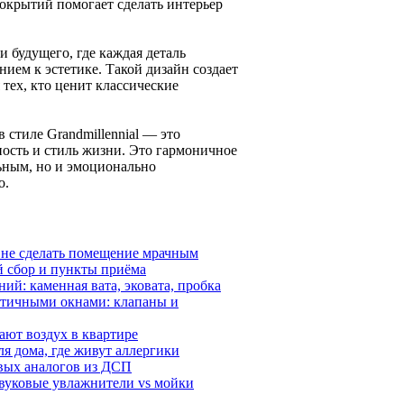
покрытий помогает сделать интерьер
и будущего, где каждая деталь
ием к эстетике. Такой дизайн создает
тех, кто ценит классические
стиле Grandmillennial — это
ость и стиль жизни. Это гармоничное
льным, но и эмоционально
о.
и не сделать помещение мрачным
й сбор и пункты приёма
ий: каменная вата, эковата, пробка
етичными окнами: клапаны и
ают воздух в квартире
я дома, где живут аллергики
ёвых аналогов из ДСП
звуковые увлажнители vs мойки