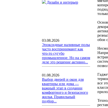
мягки
Дизайн и интерьер
копир
подхо
тольк
Основ
декор
антик
резны
обои 
03.08.2026
Эпоксидные наливные полы
Несмо
часто воспринимают как
Напри
что-то сугубо
встра
промышленное. Но на самом
систе
деле это решение активно...
позвол
Гадже
01.08.2026
термо
Выбор дверей и окон для
все э
квартиры или дома —
класс
важный этап в создании
прило
комфортного и безопасного
жилья. Правильный
Техно
подбор...
реста