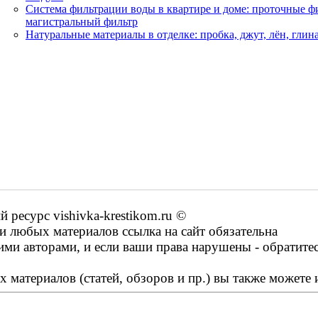
Система фильтрации воды в квартире и доме: проточные ф
магистральный фильтр
Натуральные материалы в отделке: пробка, джут, лён, гли
ресурс vishivka-krestikom.ru ©
 любых материалов ссылка на сайт обязательна
ими авторами, и если ваши права нарушены - обратите
 материалов (статей, обзоров и пр.) вы также можете