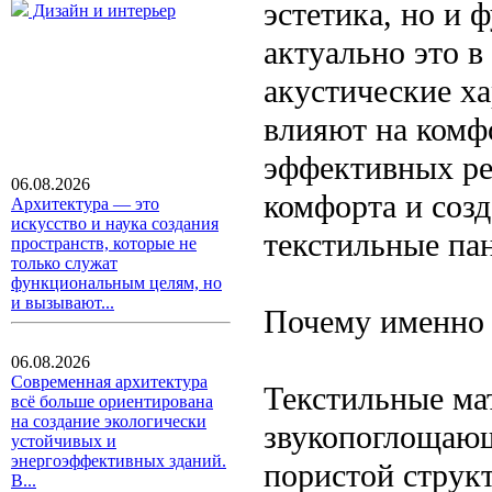
эстетика, но и 
Дизайн и интерьер
актуально это в
акустические х
влияют на комф
эффективных ре
06.08.2026
комфорта и соз
Архитектура — это
искусство и наука создания
текстильные пан
пространств, которые не
только служат
функциональным целям, но
и вызывают...
Почему именно 
06.08.2026
Современная архитектура
Текстильные ма
всё больше ориентирована
на создание экологически
звукопоглощающ
устойчивых и
энергоэффективных зданий.
пористой струк
В...