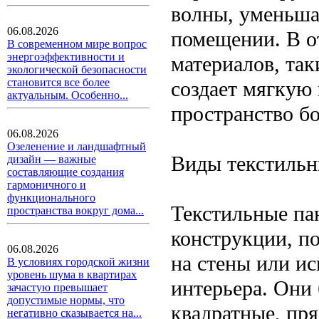
волны, уменьша
06.08.2026
помещении. В о
В современном мире вопрос
энергоэффективности и
материалов, так
экологической безопасности
становится все более
создает мягкую 
актуальным. Особенно...
пространство б
06.08.2026
Озеленение и ландшафтный
Виды текстильн
дизайн — важные
составляющие создания
гармоничного и
функционального
Текстильные па
пространства вокруг дома...
конструкции, п
06.08.2026
на стены или и
В условиях городской жизни
уровень шума в квартирах
интерьера. Они
зачастую превышает
допустимые нормы, что
квадратные, пр
негативно сказывается на...