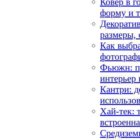
Ковёр в г
форму и т
Декоратив
размеры, 
Как выбра
фотограф
Фьюжн: п
интерьер 
Кантри: д
использо
Хай-тек: 
встроенна
Средиземн