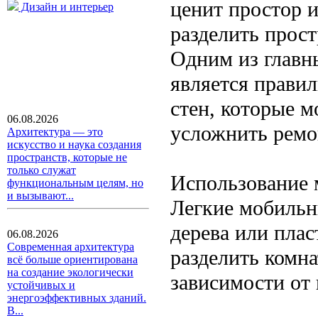
ценит простор и
Дизайн и интерьер
разделить прост
Одним из главн
является прави
стен, которые 
06.08.2026
усложнить ремо
Архитектура — это
искусство и наука создания
пространств, которые не
только служат
Использование 
функциональным целям, но
и вызывают...
Легкие мобильн
дерева или плас
06.08.2026
Современная архитектура
разделить комн
всё больше ориентирована
на создание экологически
зависимости от
устойчивых и
энергоэффективных зданий.
В...