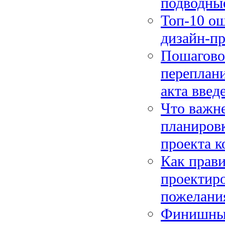
подводны
Топ-10 о
дизайн-пр
Пошагово
переплани
акта введ
Что важне
планиров
проекта к
Как прави
проектиро
пожелания
Финишные