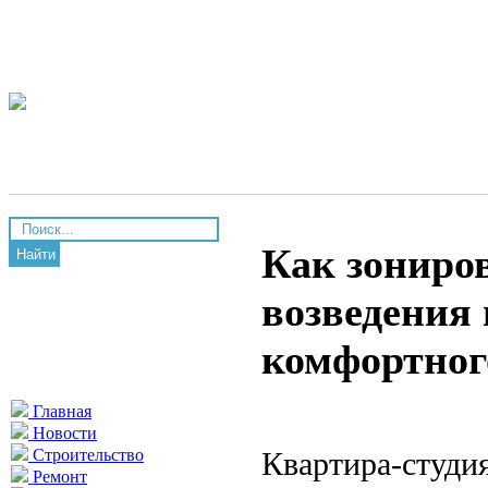
Как зониров
Найти
возведения 
комфортног
Главная
Новости
Квартира-студия
Строительство
Ремонт