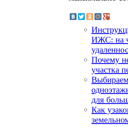
Инструкци
ИЖС: на ч
удаленнос
Почему не
участка п
Выбираем
одноэтаж
для боль
Как узак
земельном