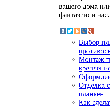
вашего дома ил
фантазию и нас
Выбор пли
противос
Монтаж по
креплени
Оформлен
Отделка с
планкен
Как сдела