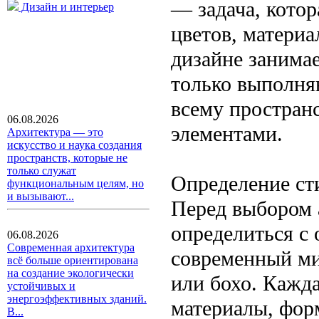
— задача, котор
Дизайн и интерьер
цветов, материа
дизайне занимае
только выполня
всему пространс
06.08.2026
элементами.
Архитектура — это
искусство и наука создания
пространств, которые не
только служат
Определение ст
функциональным целям, но
и вызывают...
Перед выбором 
определиться с
06.08.2026
Современная архитектура
современный ми
всё больше ориентирована
на создание экологически
или бохо. Кажд
устойчивых и
энергоэффективных зданий.
материалы, фор
В...