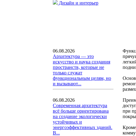
Дизайн и интерьер
Функц
06.08.2026
прячу
Архитектура — это
легки
искусство и наука создания
подни
пространств, которые не
только служат
Основ
функциональным целям, но
ремон
и вызывают...
разме
Преим
06.08.2026
досту
Современная архитектура
при п
всё больше ориентирована
покры
на создание экологически
устойчивых и
Кроме
энергоэффективных зданий.
комму
В...