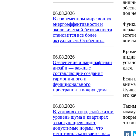
лишни
обесп
под не
06.08.2026
В современном мире вопрос
Функц
энергоэффективности и
нержа
экологической безопасности
эстет
становится все более
вписы
актуальным. Особенно...
Кроме
индив
06.08.2026
устан
Озеленение и ландшафтный
клея.
дизайн — важные
составляющие создания
Если 
гармоничного и
внима
функционального
Лучше
пространства вокруг дома...
его ка
Таким
06.08.2026
комму
В условиях городской жизни
покры
уровень шума в квартирах
что д
зачастую превышает
допустимые нормы, что
негативно сказывается на...