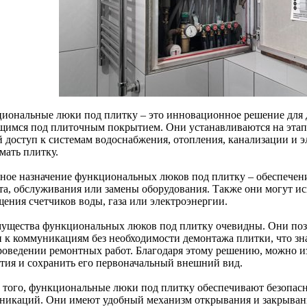
иональные люки под плитку – это инновационное решение для 
щимся под плиточным покрытием. Они устанавливаются на этап
й доступ к системам водоснабжения, отопления, канализации и 
мать плитку.
ное назначение функциональных люков под плитку – обеспечен
та, обслуживания или замены оборудования. Также они могут ис
щения счетчиков воды, газа или электроэнергии.
ущества функциональных люков под плитку очевидны. Они позв
п к коммуникациям без необходимости демонтажа плитки, что зн
роведении ремонтных работ. Благодаря этому решению, можно 
тия и сохранить его первоначальный внешний вид.
 того, функциональные люки под плитку обеспечивают безопасн
никаций. Они имеют удобный механизм открывания и закрывания