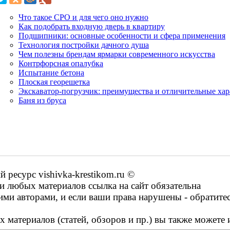
Что такое СРО и для чего оно нужно
Как подобрать входную дверь в квартиру
Подшипники: основные особенности и сфера применения
Технология постройки дачного душа
Чем полезны брендам ярмарки современного искусства
Контрфорсная опалубка
Испытание бетона
Плоская георешетка
Экскаватор-погрузчик: преимущества и отличительные ха
Баня из бруса
ресурс vishivka-krestikom.ru ©
 любых материалов ссылка на сайт обязательна
ими авторами, и если ваши права нарушены - обратите
 материалов (статей, обзоров и пр.) вы также можете