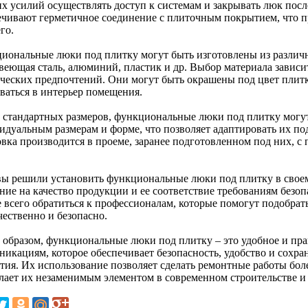
х усилий осуществлять доступ к системам и закрывать люк посл
ечивают герметичное соединение с плиточным покрытием, что п
го.
иональные люки под плитку могут быть изготовлены из различн
веющая сталь, алюминий, пластик и др. Выбор материала зависит
ических предпочтений. Они могут быть окрашены под цвет плитк
ваться в интерьер помещения.
 стандартных размеров, функциональные люки под плитку могу
идуальным размерам и форме, что позволяет адаптировать их по
овка производится в проеме, заранее подготовленном под них, 
вы решили установить функциональные люки под плитку в своем
ние на качество продукции и ее соответствие требованиям безоп
 всего обратиться к профессионалам, которые помогут подобрат
чественно и безопасно.
 образом, функциональные люки под плитку – это удобное и пра
никациям, которое обеспечивает безопасность, удобство и сохр
тия. Их использование позволяет сделать ремонтные работы бо
елает их незаменимым элементом в современном строительстве и