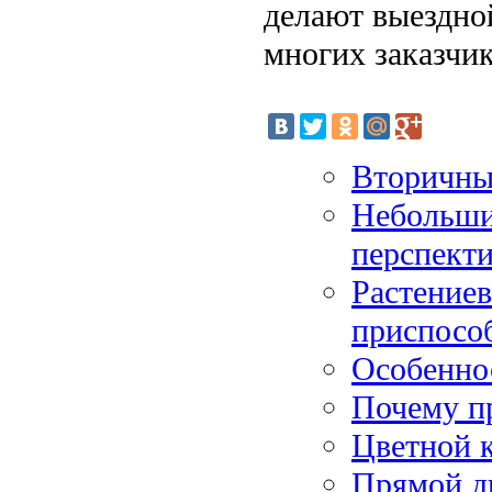
делают выездно
многих заказчик
Вторичны
Небольши
перспект
Растениев
приспосо
Особеннос
Почему п
Цветной 
Прямой д