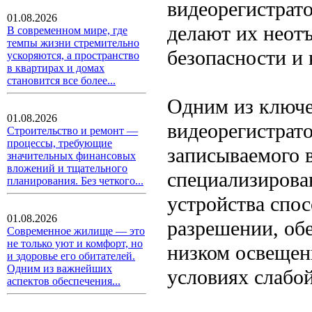
видеорегистрат
01.08.2026
делают их неот
В современном мире, где
темпы жизни стремительно
безопасности и 
ускоряются, а пространство
в квартирах и домах
становится все более...
Одним из ключ
01.08.2026
видеорегистрато
Строительство и ремонт —
процессы, требующие
записываемого 
значительных финансовых
вложений и тщательного
специализирова
планирования. Без четкого...
устройства спо
01.08.2026
разрешении, об
Современное жилище — это
не только уют и комфорт, но
низком освещен
и здоровье его обитателей.
Одним из важнейших
условиях слабо
аспектов обеспечения...