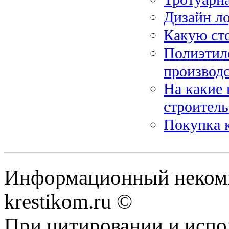
Дизайн л
Какую ст
Полиэтиле
производс
На какие
строитель
Покупка к
Информационный некомме
krestikom.ru ©
При цитировании и испо