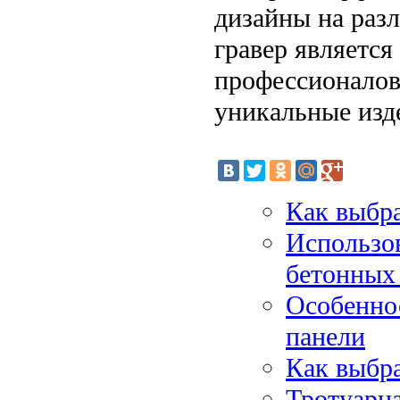
дизайны на раз
гравер являетс
профессионалов 
уникальные изде
Как выбра
Использов
бетонных
Особенно
панели
Как выбр
Тротуарна