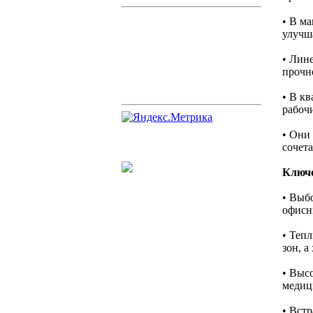
• В м
улучш
• Лин
прочн
• В к
рабочи
• Они
сочет
Ключ
• Выб
офисн
• Теп
зон, 
• Высо
медиц
• Вст