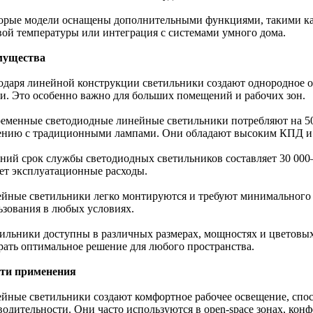
орые модели оснащены дополнительными функциями, такими как
вой температуры или интеграция с системами умного дома.
мущества
годаря линейной конструкции светильники создают однородное 
ти. Это особенно важно для больших помещений и рабочих зон.
ременные светодиодные линейные светильники потребляют на 5
ению с традиционными лампами. Они обладают высоким КПД и
дний срок службы светодиодных светильников составляет 30 000–
ет эксплуатационные расходы.
ейные светильники легко монтируются и требуют минимального у
ьзования в любых условиях.
тильники доступны в различных размерах, мощностях и цветовых
рать оптимальное решение для любого пространства.
ти применения
ейные светильники создают комфортное рабочее освещение, с
одительности. Они часто используются в open-space зонах, конф