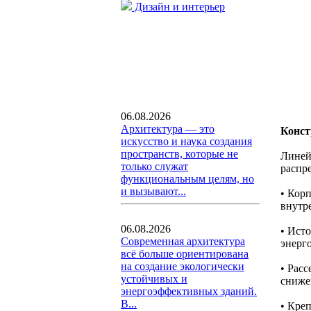
Дизайн и интерьер
06.08.2026
Архитектура — это
Конст
искусство и наука создания
пространств, которые не
Линей
только служат
распр
функциональным целям, но
и вызывают...
• Кор
внутр
06.08.2026
• Ист
Современная архитектура
энерг
всё больше ориентирована
на создание экологически
• Рас
устойчивых и
сниже
энергоэффективных зданий.
В...
• Кре