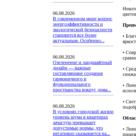
Некот
06.08.2026
цвето
В современном мире вопрос
энергоэффективности и
Преи
экологической безопасности
становится все более
• Бла
актуальным. Особенно...
яркос
• Сов
06.08.2026
сравн
Озеленение и ландшафтный
дизайн — важные
• Сре
составляющие создания
снижа
гармоничного и
функционального
• Лин
пространства вокруг дома...
испол
• Све
06.08.2026
подоб
В условиях городской жизни
уровень шума в квартирах
Облас
зачастую превышает
допустимые нормы, что
• Лин
негативно сказывается на...
произв