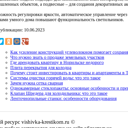
шленных объектов, а подвесные – для создания декоративных а
можность регулировки яркости, автоматическое управление через
мами умного дома повышают функциональность светильников.
публикации: 10.06.2023
Как усиление конструкций углеволокном помогает сохраня
Что нужно знать о продаже земельных участков
Где арендовать квартиру в Норильске недорого
Плита перекрытия для колодца
Почему стоит инвестировать в квартиры и апартаменты в 
Системы очистки горячей воды: что это такое
Зачем нужна сетка сварная
Однокамерные стеклопакеты: основные особенности и пр
Клапан Шредера для холодильника: что это такое
Ленточнопильные станки: особенности оборудования
ресурс vishivka-krestikom.ru ©