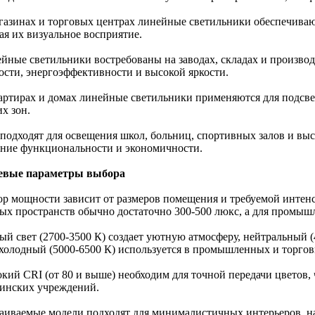
агазинах и торговых центрах линейные светильники обеспечива
ая их визуальное восприятие.
ейные светильники востребованы на заводах, складах и произво
ости, энергоэффективности и высокой яркости.
вартирах и домах линейные светильники применяются для подсве
х зон.
 подходят для освещения школ, больниц, спортивных залов и выс
ание функциональности и экономичности.
евые параметры выбора
ор мощности зависит от размеров помещения и требуемой интен
ых пространств обычно достаточно 300-500 люкс, а для промышл
лый свет (2700-3500 К) создает уютную атмосферу, нейтральный (
а холодный (5000-6500 К) используется в промышленных и торго
кий CRI (от 80 и выше) необходим для точной передачи цветов, 
инских учреждений.
раиваемые модели подходят для минималистичных интерьеров, н