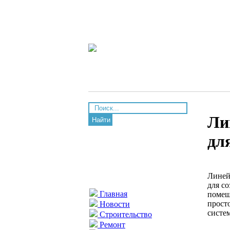
Ли
Найти
дл
Линей
для с
Главная
помещ
прост
Новости
систем
Строительство
Ремонт