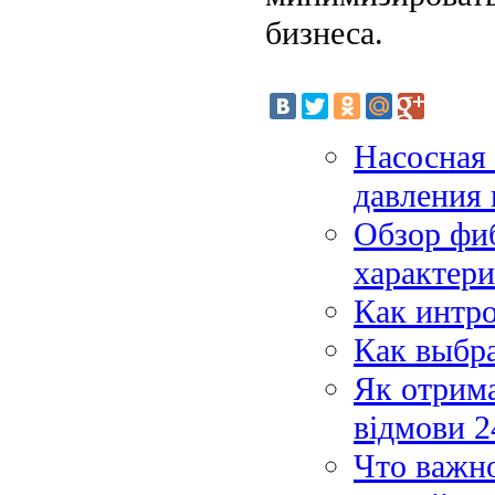
бизнеса.
Насосная 
давления 
Обзор фи
характер
Как интро
Как выбра
Як отрима
відмови 2
Что важн