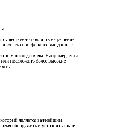
та.
т существенно повлиять на решение
тролировать свои финансовые данные.
ятным последствиям. Например, если
е или предложить более высокие
ньги.
, который является важнейшим
время обнаружить и устранить такие