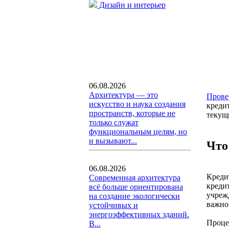
Дизайн и интерьер
06.08.2026
Архитектура — это
Прове
искусство и наука создания
креди
пространств, которые не
текущ
только служат
функциональным целям, но
и вызывают...
Что
06.08.2026
Креди
Современная архитектура
креди
всё больше ориентирована
учреж
на создание экологически
важно,
устойчивых и
энергоэффективных зданий.
Проце
В...