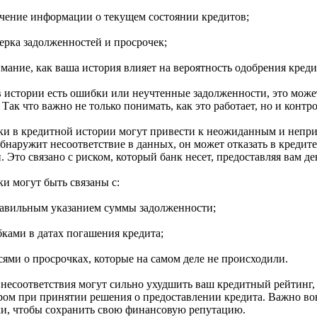
учение информации о текущем состоянии кредитов;
верка задолженностей и просрочек;
мание, как ваша история влияет на вероятность одобрения креди
в истории есть ошибки или неучтенные задолженности, это може
 Так что важно не только понимать, как это работает, но и кон
и в кредитной истории могут привести к неожиданным и непри
обнаружит несоответствие в данных, он может отказать в кредит
. Это связано с риском, который банк несет, предоставляя вам де
и могут быть связаны с:
равильным указанием суммы задолженности;
бками в датах погашения кредита;
сями о просрочках, которые на самом деле не происходили.
 несоответствия могут сильно ухудшить ваш кредитный рейтинг
ром при принятии решения о предоставлении кредита. Важно во
и, чтобы сохранить свою финансовую репутацию.