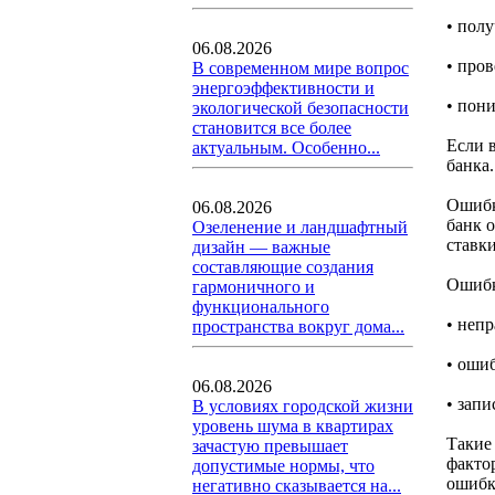
• пол
06.08.2026
• про
В современном мире вопрос
энергоэффективности и
• пони
экологической безопасности
становится все более
Если 
актуальным. Особенно...
банка.
Ошибк
06.08.2026
банк 
Озеленение и ландшафтный
ставки
дизайн — важные
составляющие создания
Ошибк
гармоничного и
функционального
• неп
пространства вокруг дома...
• оши
06.08.2026
• запи
В условиях городской жизни
уровень шума в квартирах
Такие
зачастую превышает
факто
допустимые нормы, что
ошибк
негативно сказывается на...