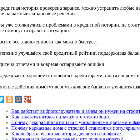
кредитная история проверена заранее, можно устранить любые не
ие на важные финансовые решения.
ы уже столкнулись с проблемами в кредитной истории, не стоит 
ые помогут исправить ситуацию.
гасите все задолженности как можно быстрее.
степенно улучшайте свой кредитный рейтинг, поддерживая балан
едите за отчетами и вовремя оспаривайте ошибки.
ддерживайте хорошие отношения с кредиторами, платя вовремя и
ростые действия помогут вернуть доверие банков и улучшить ша
Как работает вибропогружатель и зачем он нужен на строи
Как заказать витраж на заказ: что нужно знать
Почему декоративная плитка с уникальными цветами и фак
Почему каркасные дома с отделкой становятся популярны
Как выбрать рулонные шторы для дома или офиса?
Хвойная или березовая фанера: что лучше выбрать?