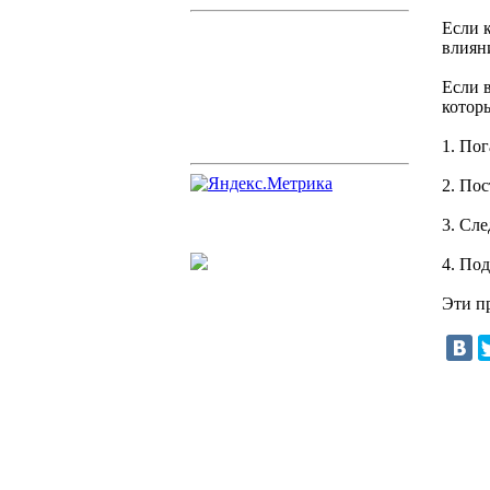
Если 
влиян
Если в
котор
1. По
2. По
3. Сл
4. По
Эти п