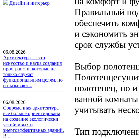
на комфорт и фу
Дизайн и интерьер
Правильный под
обеспечить ком
и сэкономить э
срок службы ус
06.08.2026
Архитектура — это
искусство и наука создания
Выбор полотен
пространств, которые не
только служат
Полотенцесушит
функциональным целям, но
полотенец, но и
и вызывают...
ванной комнаты
06.08.2026
учитывать неск
Современная архитектура
всё больше ориентирована
на создание экологически
устойчивых и
Тип подключени
энергоэффективных зданий.
В...