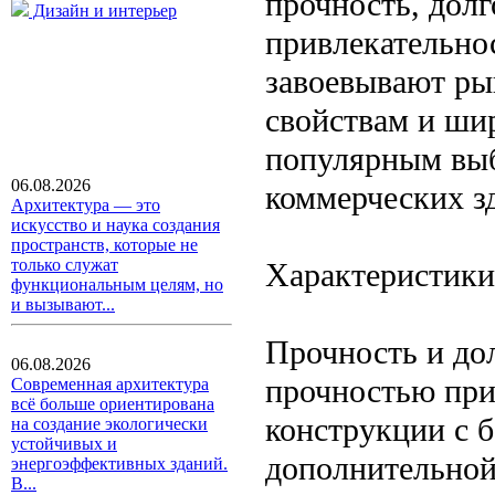
прочность, долг
Дизайн и интерьер
привлекательно
завоевывают ры
свойствам и шир
популярным выб
06.08.2026
коммерческих з
Архитектура — это
искусство и наука создания
пространств, которые не
только служат
Характеристик
функциональным целям, но
и вызывают...
Прочность и до
06.08.2026
прочностью при 
Современная архитектура
всё больше ориентирована
конструкции с 
на создание экологически
устойчивых и
дополнительной 
энергоэффективных зданий.
В...