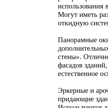
использования 
Могут иметь ра
откидную систе
Панорамные окн
дополнительных
стены». Отличн
фасадов зданий
естественное о
Эркерные и аро
придающие зда
Используются д