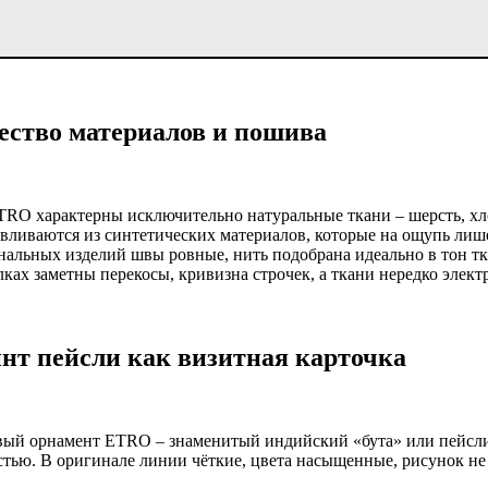
ество материалов и пошива
TRO характерны исключительно натуральные ткани – шерсть, хл
авливаются из синтетических материалов, которые на ощупь лиш
нальных изделий швы ровные, нить подобрана идеально в тон тк
ках заметны перекосы, кривизна строчек, а ткани нередко элект
нт пейсли как визитная карточка
вый орнамент ETRO – знаменитый индийский «бута» или пейсли
стью. В оригинале линии чёткие, цвета насыщенные, рисунок не