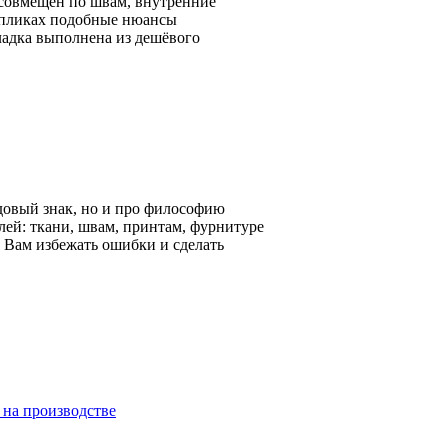
 совмещён по швам, внутренние
репликах подобные нюансы
ладка выполнена из дешёвого
довый знак, но и про философию
лей: ткани, швам, принтам, фурнитуре
т Вам избежать ошибки и сделать
 на производстве