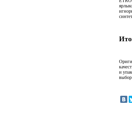
ETRO 
ярлык
игнор
синте
Ито
Ориги
качес
и упа
выбор