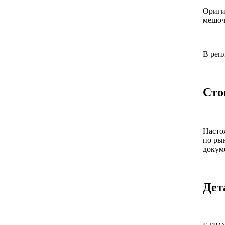
Ориги
мешоч
В реп
Сто
Насто
по ры
докум
Дет