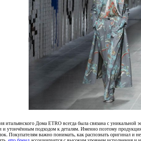
ия итальянского Дома ETRO всегда была связана с уникальной 
и и утончённым подходом к деталям. Именно поэтому продукция
лок. Покупателям важно понимать, как распознать оригинал и не
ить,
etro бренд
ассоциируется с высоким уровнем исполнения и 