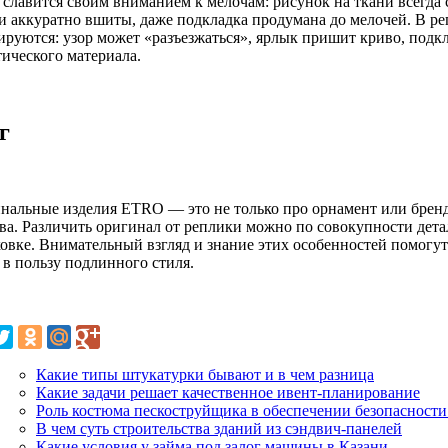
славится своим вниманием к мелочам: рисунок на ткани всегда
и аккуратно вшиты, даже подкладка продумана до мелочей. В 
ируются: узор может «разъезжаться», ярлык пришит криво, подк
тического материала.
г
нальные изделия ETRO — это не только про орнамент или брен
тва. Различить оригинал от реплики можно по совокупности дета
ковке. Внимательный взгляд и знание этих особенностей помогу
 в пользу подлинного стиля.
Какие типы штукатурки бывают и в чем разница
Какие задачи решает качественное ивент-планирование
Роль костюма пескоструйщика в обеспечении безопасности
В чем суть строительства зданий из сэндвич-панелей
Какие условия у займа под залог машины в Казани