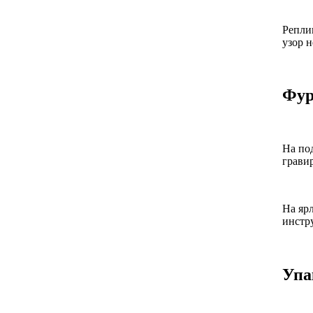
Репли
узор 
Фур
На по
грави
На яр
инстр
Упа