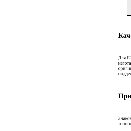
Кач
Для E
изгот
ориги
поддел
При
Знако
точно