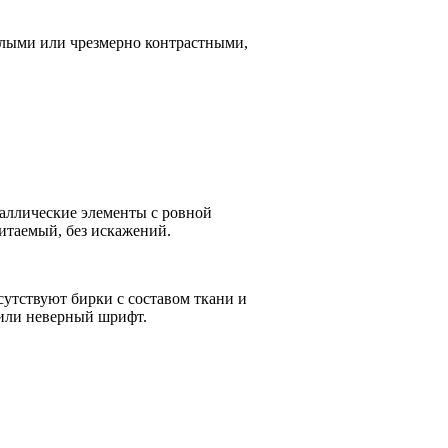
клыми или чрезмерно контрастными,
аллические элементы с ровной
читаемый, без искажений.
сутствуют бирки с составом ткани и
 или неверный шрифт.