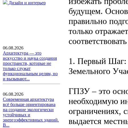
избежать пробл
Дизайн и интерьер
будущем. Основ
правильно подг
только отражае
соответствоват
06.08.2026
Архитектура — это
искусство и наука создания
1. Первый Шаг:
пространств, которые не
только служат
Земельного Уча
функциональным целям, но
и вызывают...
ГПЗУ – это осн
06.08.2026
необходимую ин
Современная архитектура
всё больше ориентирована
ограничениях, с
на создание экологически
устойчивых и
выдается местн
энергоэффективных зданий.
В...