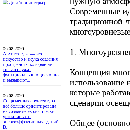
нужную атмосфе
Дизайн и интерьер
Современные ид
традиционной л
многоуровневые
06.08.2026
1. Многоуровне
Архитектура — это
искусство и наука создания
пространств, которые не
только служат
Концепция мног
функциональным целям, но
использование 
и вызывают...
которые работа
06.08.2026
сценарии освещ
Современная архитектура
всё больше ориентирована
на создание экологически
устойчивых и
Общее (основно
энергоэффективных зданий.
В...