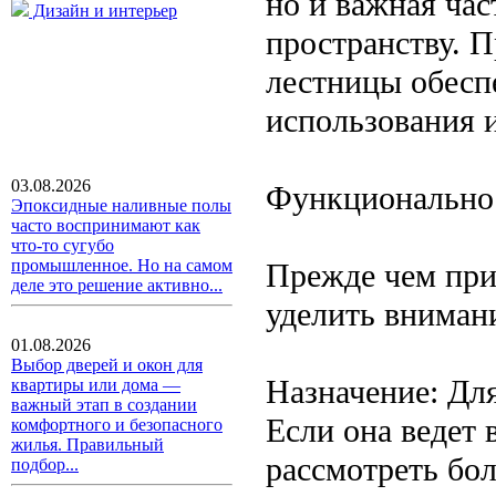
но и важная час
Дизайн и интерьер
пространству. 
лестницы обесп
использования 
03.08.2026
Функциональнос
Эпоксидные наливные полы
часто воспринимают как
что-то сугубо
промышленное. Но на самом
Прежде чем при
деле это решение активно...
уделить вниман
01.08.2026
Выбор дверей и окон для
Назначение: Для
квартиры или дома —
важный этап в создании
Если она ведет
комфортного и безопасного
жилья. Правильный
рассмотреть бо
подбор...