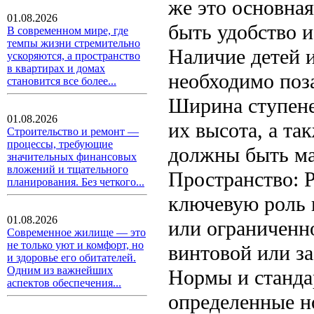
же это основная
01.08.2026
быть удобство и
В современном мире, где
темпы жизни стремительно
Наличие детей 
ускоряются, а пространство
в квартирах и домах
необходимо поз
становится все более...
Ширина ступене
01.08.2026
их высота, а та
Строительство и ремонт —
процессы, требующие
должны быть ма
значительных финансовых
вложений и тщательного
Пространство: 
планирования. Без четкого...
ключевую роль 
01.08.2026
или ограниченн
Современное жилище — это
не только уют и комфорт, но
винтовой или з
и здоровье его обитателей.
Одним из важнейших
Нормы и станда
аспектов обеспечения...
определенные н