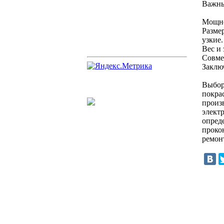
Важны
Мощно
Разме
узкие.
Вес и
Совме
Заклю
Выбор
покра
произ
элект
опред
проко
ремон