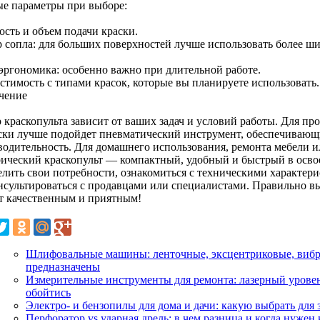
е параметры при выборе:
сть и объем подачи краски.
р сопла: для больших поверхностей лучше использовать более ш
 эргономика: особенно важно при длительной работе.
стимость с типами красок, которые вы планируете использовать.
чение
 краскопульта зависит от ваших задач и условий работы. Для п
ски лучше подойдет пневматический инструмент, обеспечивающи
водительность. Для домашнего использования, ремонта мебели и
рический краскопульт — компактный, удобный и быстрый в осво
елить свои потребности, ознакомиться с техническими характер
нсультироваться с продавцами или специалистами. Правильно в
т качественным и приятным!
Шлифовальные машины: ленточные, эксцентриковые, вибр
предназначены
Измерительные инструменты для ремонта: лазерный уровень
обойтись
Электро- и бензопилы для дома и дачи: какую выбрать для 
Перфоратор vs ударная дрель: в чем разница и когда нужен