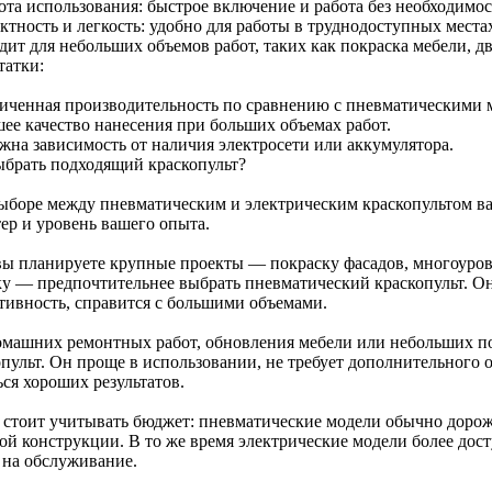
ота использования: быстрое включение и работа без необходимос
ктность и легкость: удобно для работы в труднодоступных мест
ит для небольших объемов работ, таких как покраска мебели, дв
татки:
иченная производительность по сравнению с пневматическими 
ее качество нанесения при больших объемах работ.
жна зависимость от наличия электросети или аккумулятора.
ыбрать подходящий краскопульт?
ыборе между пневматическим и электрическим краскопультом ва
тер и уровень вашего опыта.
вы планируете крупные проекты — покраску фасадов, многоуро
ку — предпочтительнее выбрать пневматический краскопульт. Он
тивность, справится с большими объемами.
омашних ремонтных работ, обновления мебели или небольших п
опульт. Он проще в использовании, не требует дополнительного 
ся хороших результатов.
 стоит учитывать бюджет: пневматические модели обычно дороже
ой конструкции. В то же время электрические модели более дос
т на обслуживание.