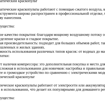
атический краскопульт
атические краскопульты работают с помощью сжатого воздуха, к
нструмента широко распространен в профессиональной отделке,
ву нанесения.
ущества:
ое качество покрытия: благодаря мощному воздушному потоку о
еделение краски и гладкое покрытие.
я производительность: подходит для больших объемов работ, так
шленных и жилых зданиях.
жность использования различных типов красок: от водных до ма
татки:
ет наличия компрессора: это дополнительная покупка и место для
 сложная в использовании для новичков: настройка и правильная
ее и громоздкое устройство по сравнению с электрическими мод
рический краскопульт
рические краскопульты работают от электросети или аккумулятор
 в использовании, что делает их популярными для домашнего ре
ущества: