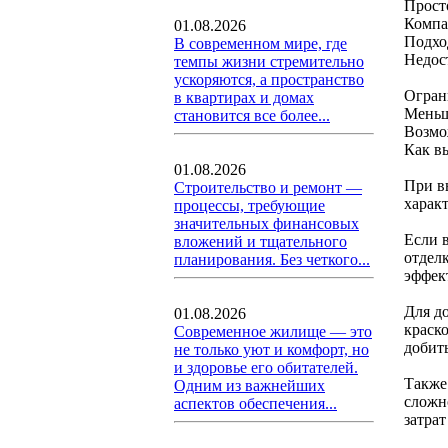
Прост
Компа
01.08.2026
Подход
В современном мире, где
Недос
темпы жизни стремительно
ускоряются, а пространство
Огран
в квартирах и домах
Меньш
становится все более...
Возмо
Как в
01.08.2026
При в
Строительство и ремонт —
харак
процессы, требующие
значительных финансовых
Если 
вложений и тщательного
отдел
планирования. Без четкого...
эффек
Для д
01.08.2026
краск
Современное жилище — это
добить
не только уют и комфорт, но
и здоровье его обитателей.
Также
Одним из важнейших
сложн
аспектов обеспечения...
затра