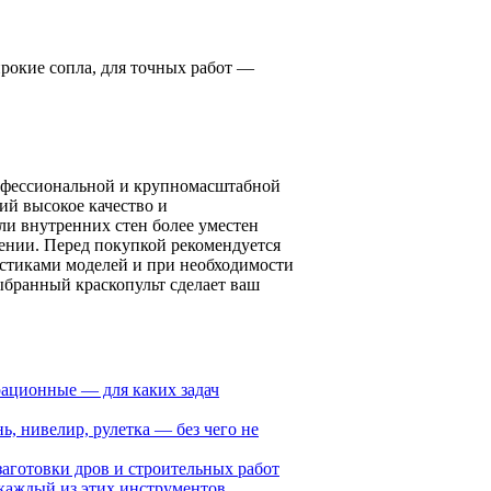
ирокие сопла, для точных работ —
рофессиональной и крупномасштабной
й высокое качество и
ли внутренних стен более уместен
ении. Перед покупкой рекомендуется
истиками моделей и при необходимости
ыбранный краскопульт сделает ваш
ационные — для каких задач
, нивелир, рулетка — без чего не
заготовки дров и строительных работ
 каждый из этих инструментов