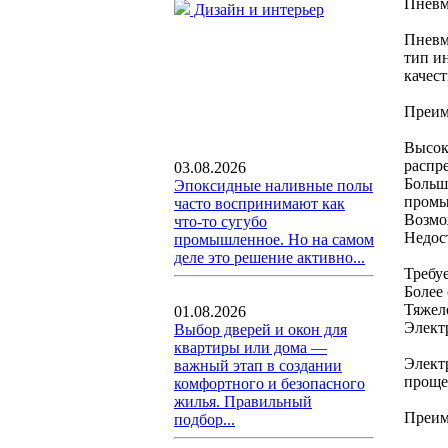
Пневм
Дизайн и интерьер
Пневм
тип и
качест
Преим
Высок
распр
03.08.2026
Больша
Эпоксидные наливные полы
промы
часто воспринимают как
Возмо
что-то сугубо
Недос
промышленное. Но на самом
деле это решение активно...
Требу
Более
Тяжел
01.08.2026
Элект
Выбор дверей и окон для
квартиры или дома —
Элект
важный этап в создании
проще
комфортного и безопасного
жилья. Правильный
Преим
подбор...