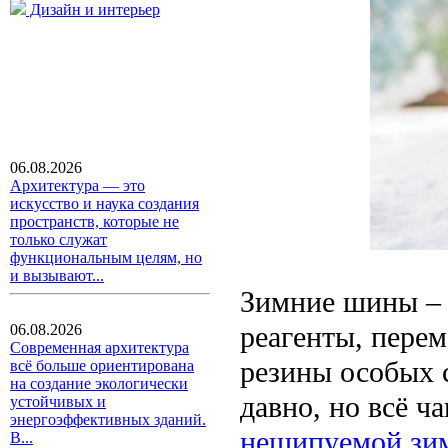
Дизайн и интерьер
06.08.2026
Архитектура — это
искусство и наука создания
пространств, которые не
только служат
функциональным целям, но
и вызывают...
Зимние шины – 
реагенты, перем
06.08.2026
Современная архитектура
резины особых 
всё больше ориентирована
на создание экологически
давно, но всё ч
устойчивых и
энергоэффективных зданий.
нешипуемой зи
В...