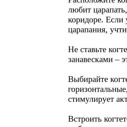
любит царапать
коридоре. Если 
царапания, учти
Не ставьте когт
занавесками – э
Выбирайте когт
горизонтальные
стимулирует ак
Встроить когтет