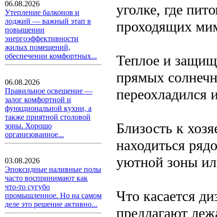
06.08.2026
уголке, где пит
Утепление балконов и
лоджий — важный этап в
проходящих мим
повышении
энергоэффективности
жилых помещений,
обеспечении комфортных...
Теплое и защищ
прямых солнечн
06.08.2026
переохладился и
Правильное освещение —
залог комфортной и
функциональной кухни, а
также приятной столовой
Близость к хоз
зоны. Хорошо
организованное...
находиться рядо
уютной зоны ил
03.08.2026
Эпоксидные наливные полы
часто воспринимают как
что-то сугубо
Что касается д
промышленное. Но на самом
деле это решение активно...
предлагают леж