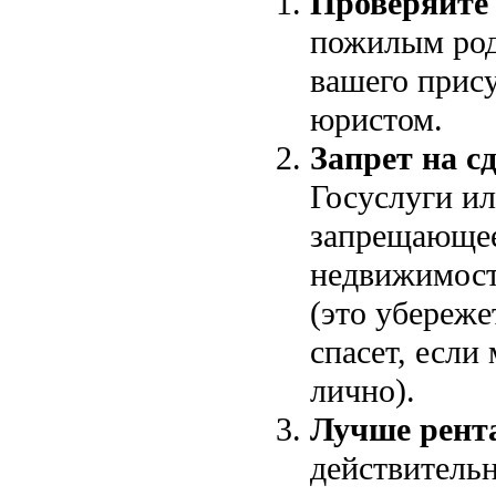
Проверяйте
пожилым род
вашего прис
юристом.
Запрет на с
Госуслуги и
запрещающее
недвижимост
(это убереже
спасет, есл
лично).
Лучше рента
действительн