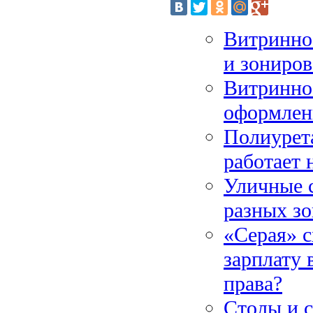
Витринное
и зониров
Витринно
оформлен
Полиурет
работает 
Уличные с
разных зо
«Серая» с
зарплату 
права?
Столы и с