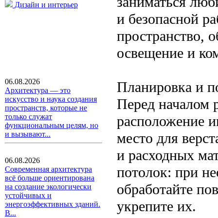
заниматься люб
Дизайн и интерьер
и безопасной р
пространство, 
освещение и ко
06.08.2026
Планировка и п
Архитектура — это
искусство и наука создания
Перед началом 
пространств, которые не
только служат
расположение и
функциональным целям, но
место для верст
и вызывают...
и расходных мат
06.08.2026
потолок: при н
Современная архитектура
всё больше ориентирована
обработайте по
на создание экологически
устойчивых и
укрепите их.
энергоэффективных зданий.
В...