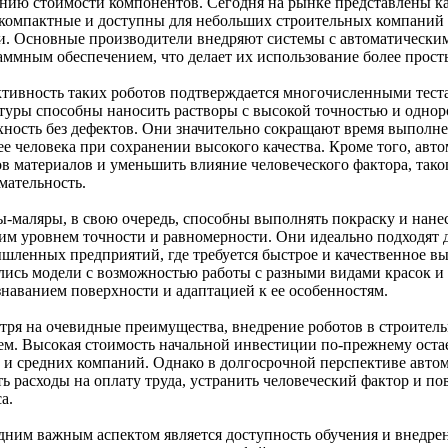
нию стоимости компонентов. Сегодня на рынке представлены к
 компактные и доступны для небольших строительных компаний
и. Основные производители внедряют системы с автоматическим
аммным обеспечением, что делает их использование более прос
тивность таких роботов подтверждается многочисленными тест
туры способны наносить растворы с высокой точностью и однор
хность без дефектов. Они значительно сокращают время выполнен
ее человека при сохранении высокого качества. Кроме того, авто
ов материалов и уменьшить влияние человеческого фактора, таког
мательность.
ы-маляры, в свою очередь, способны выполнять покраску и нан
им уровнем точности и равномерности. Они идеально подходят 
шленных предприятий, где требуется быстрое и качественное вы
лись модели с возможностью работы с разными видами красок и т
знаванием поверхности и адаптацией к ее особенностям.
тря на очевидные преимущества, внедрение роботов в строитель
ем. Высокая стоимость начальной инвестиции по-прежнему остае
 и средних компаний. Однако в долгосрочной перспективе автом
ть расходы на оплату труда, устранить человеческий фактор и п
а.
дним важным аспектом является доступность обучения и внедре