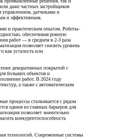
ак промышленные решения, так и
 или даже частных застройщиков
 управлением, датчиками и
тым и эффективным.
ами и практическим опытом. Роботы-
одностью, обеспечивая ровную
ия работ — в среднем в 2-3 раза
матизация позволяет снизить уровень
о как усталость или
есение декоративных покрытий с
для больших объектов и
полнение работ. В 2024 году
екстур, а также с автоматическим
ные процессы сталкивается с рядом
тся одним из главных барьеров для
атизация позволяет значительно
овысить конкурентоспособность
ния технологий. Современные системы