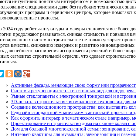
аются интуитивно понятным интерфейсом и возможностью диста
пользование специалистами даже без глубоких технических знани
 обучающих программ и сервисных центров, которые помогают к
производственные процессы.
 в 2024 году роботы-штукатуры и маляры становятся все более 
логии продолжают развиваться, снижая стоимость и повышая ка
атизированных систем в строительстве не только ускоряет проц
артов качества, снижению издержек и развитию инновационных
ть дальнейшего расширения ассортимента решений и более широ
чных сегментах строительной отрасли, что сделает строительств
тивным.
Активные фасады, меняющие свою форму или прозрачность
Системы рекуперации тепла из сточных вод для подогрева
Умные стеклопакеты с электронной тонировкой и встрое
3D-печать в строительстве: возможности технологии для ч
Создание коллекционного пространства: как выставить ко
Редизайн стандартной «панельки» в авторский проект с и
Как оформить интерьер в тематическом стиле (например, м
Проектирование и строительство дома на склоне холма с и
Дом для большой многопоколенной семьи: зонирование, са
Интерьер квартиры для музыканта: звукоизоляция и разме