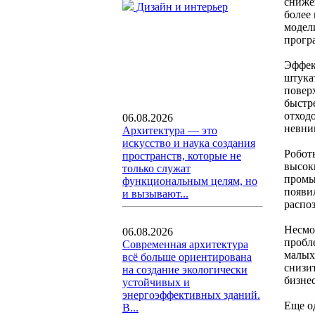
сниже
Дизайн и интерьер
более
модел
прогр
Эффек
штука
повер
быстр
отход
06.08.2026
невни
Архитектура — это
искусство и наука создания
Робот
пространств, которые не
высок
только служат
промы
функциональным целям, но
появи
и вызывают...
распо
Несмо
06.08.2026
пробл
Современная архитектура
малых
всё больше ориентирована
снизи
на создание экологически
бизнес
устойчивых и
энергоэффективных зданий.
Еще о
В...