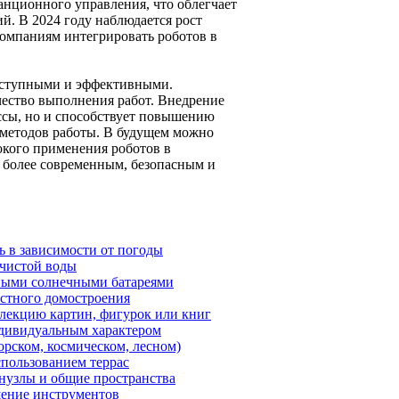
нционного управления, что облегчает
й. В 2024 году наблюдается рост
омпаниям интегрировать роботов в
доступными и эффективными.
чество выполнения работ. Внедрение
ессы, но и способствует повышению
 методов работы. В будущем можно
кого применения роботов в
о более современным, безопасным и
 в зависимости от погоды
 чистой воды
нными солнечными батареями
астного домостроения
ллекцию картин, фигурок или книг
ндивидуальным характером
орском, космическом, лесном)
спользованием террас
нузлы и общие пространства
щение инструментов