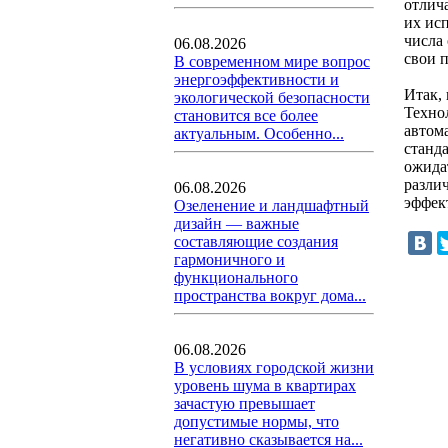
отлич
их ис
числа
06.08.2026
свои 
В современном мире вопрос
энергоэффективности и
Итак,
экологической безопасности
Техно
становится все более
автом
актуальным. Особенно...
станд
ожида
разли
06.08.2026
эффек
Озеленение и ландшафтный
дизайн — важные
составляющие создания
гармоничного и
функционального
пространства вокруг дома...
06.08.2026
В условиях городской жизни
уровень шума в квартирах
зачастую превышает
допустимые нормы, что
негативно сказывается на...