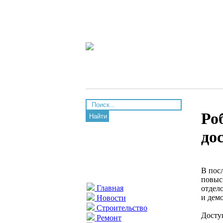
Ро
Найти
до
В пос
повыси
Главная
отдел
и дем
Новости
Строительство
Досту
Ремонт