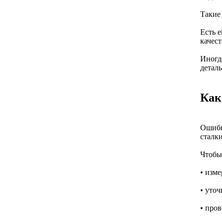
Такие
Есть 
качес
Иногда
деталь
Как
Ошибк
сталк
Чтобы 
• изме
• уточ
• про