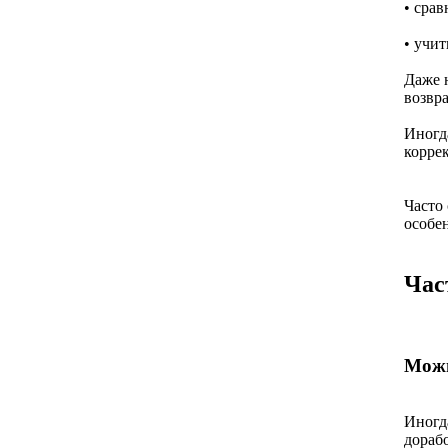
• сра
• учи
Даже 
возвра
Иногда
коррек
Часто
особен
Час
Можн
Иногд
дораб