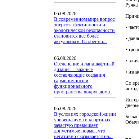
Ручка 
06.08.2026
Причи
В современном мире вопрос
энергоэффективности и
• част
экологической безопасности
становится все более
• дав
актуальным. Особенно...
• трен
06.08.2026
• вли
Озеленение и ландшафтный
дизайн — важные
• изн
составляющие создания
гармоничного и
Со вр
функционального
исходн
пространства вокруг дома...
Интер
дверью
06.08.2026
В условиях городской жизни
Бывает
уровень шума в квартирах
Обычн
зачастую превышает
допустимые нормы, что
негативно сказывается на...