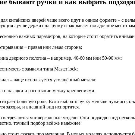
ие бывают ручки и как выбрать подход
для китайских дверей чаще всего идут в одном формате – с цель
рукция лучше держит нагрузку и закрывает посадочное место зам
несколько важных параметров, на которые стоит обратить вниман
открывания – правая или левая сторона;
щина дверного полотна – например, 40-60 мм или 50-90 мм;
естимость с замками типа Master lock;
ериал – чаще используется утолщённый металл;
ма накладки и расстояние между креплениями.
р играет большую роль. Если выбрать ручку меньше нужного, она
тся зазоры, и внешний вид испортится.
а встречаются универсальные модели. Они подходят под нескольк
естно, точный подбор всё же надёжнее.
ьно стоит сказать про материал. В новых моделях используется 