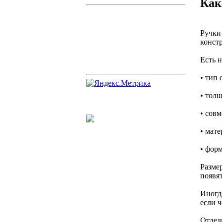
Как
Ручки 
конст
Есть 
• тип 
• тол
• совм
• мат
• фор
Разме
появя
Иногд
если ч
Отдел