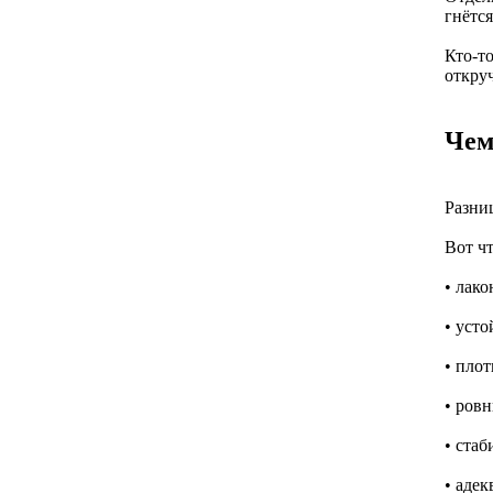
гнётся
Кто-то
откруч
Чем
Разниц
Вот ч
• лак
• усто
• пло
• ров
• стаб
• адек