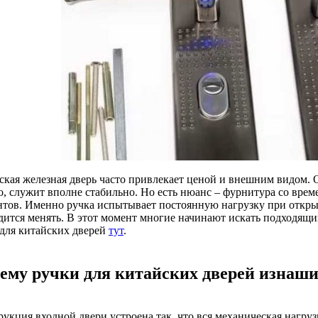
ская железная дверь часто привлекает ценой и внешним видом. О
о, служит вполне стабильно. Но есть нюанс – фурнитура со вре
нтов. Именно ручка испытывает постоянную нагрузку при открыт
дится менять. В этот момент многие начинают искать подходящи
 для китайских дверей
тут
.
ему ручки для китайских дверей изнаш
рукция входной двери устроена так, что вся механическая нагру