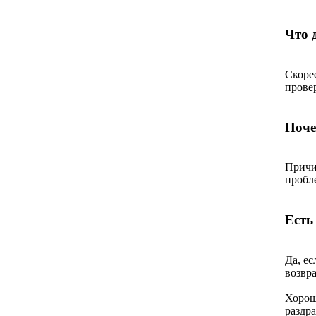
Что 
Скоре
прове
Поче
Причин
пробл
Есть
Да, ес
возвра
Хорош
раздр