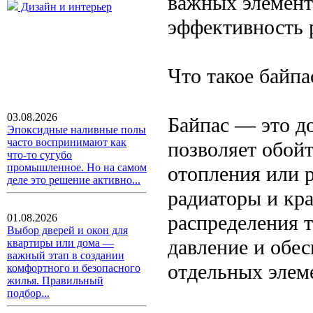
важных элемент
Дизайн и интерьер
эффективность р
Что такое байпа
03.08.2026
Байпас — это д
Эпоксидные наливные полы
часто воспринимают как
позволяет обой
что-то сугубо
промышленное. Но на самом
отопления или 
деле это решение активно...
радиаторы и кр
распределения 
01.08.2026
Выбор дверей и окон для
давление и обе
квартиры или дома —
важный этап в создании
отдельных элем
комфортного и безопасного
жилья. Правильный
подбор...