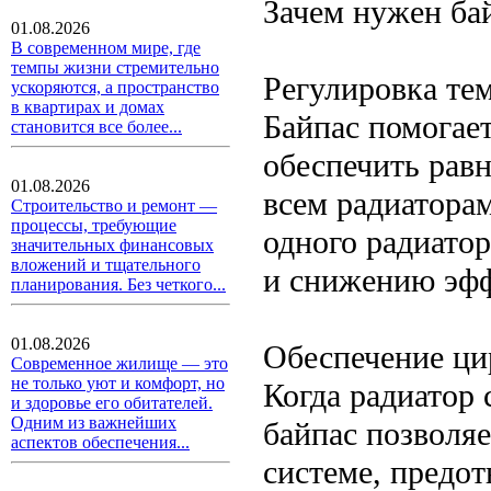
Зачем нужен ба
01.08.2026
В современном мире, где
темпы жизни стремительно
Регулировка те
ускоряются, а пространство
в квартирах и домах
Байпас помогает
становится все более...
обеспечить рав
01.08.2026
всем радиаторам
Строительство и ремонт —
процессы, требующие
одного радиато
значительных финансовых
вложений и тщательного
и снижению эфф
планирования. Без четкого...
01.08.2026
Обеспечение ци
Современное жилище — это
не только уют и комфорт, но
Когда радиатор
и здоровье его обитателей.
Одним из важнейших
байпас позволя
аспектов обеспечения...
системе, предо