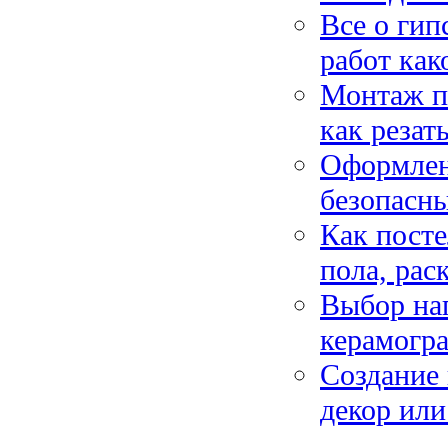
Все о гип
работ как
Монтаж по
как резат
Оформлен
безопасны
Как посте
пола, рас
Выбор нап
керамогра
Создание
декор ил