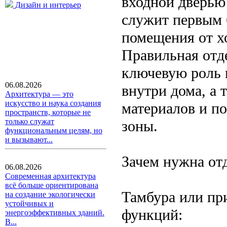
входной дверью
Дизайн и интерьер
служит первым 
помещения от хо
Правильная отд
ключевую роль 
06.08.2026
внутри дома, а 
Архитектура — это
искусство и наука создания
материалов и п
пространств, которые не
только служат
зоны.
функциональным целям, но
и вызывают...
Зачем нужна от
06.08.2026
Современная архитектура
всё больше ориентирована
Тамбура или пр
на создание экологически
устойчивых и
функций:
энергоэффективных зданий.
В...