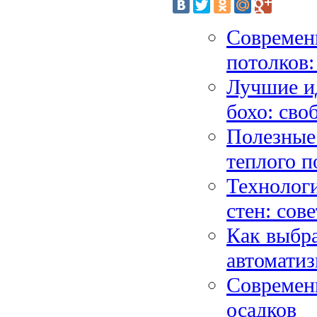
Современ
потолков:
Лучшие и
бохо: сво
Полезные
теплого п
Технолог
стен: сов
Как выбра
автомати
Современн
осадков