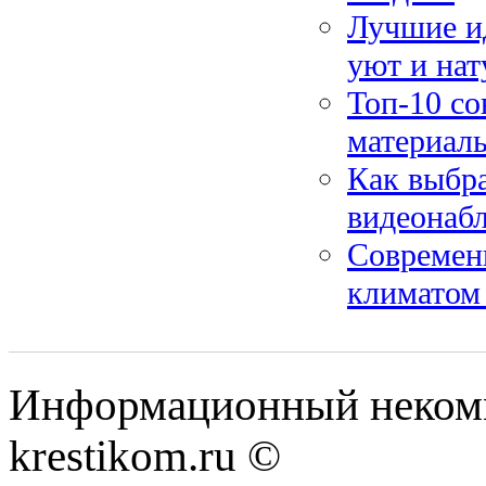
Лучшие ид
уют и нат
Топ-10 со
материал
Как выбра
видеонаб
Современ
климатом
Информационный некомме
krestikom.ru ©