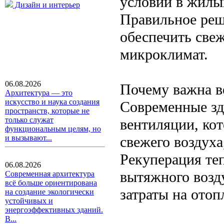
условий в жилы
Дизайн и интерьер
Правильное реш
обеспечить све
микроклимат.
06.08.2026
Почему важна в
Архитектура — это
искусство и наука создания
Современные зд
пространств, которые не
только служат
вентиляции, ко
функциональным целям, но
свежего воздуха
и вызывают...
Рекуперация теп
06.08.2026
вытяжного возд
Современная архитектура
всё больше ориентирована
затраты на ото
на создание экологически
устойчивых и
энергоэффективных зданий.
В...