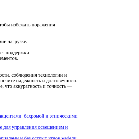
чтобы избежать поражения
ие нагрузке.
без поддержки.
ементов.
ости, соблюдения технологии и
печите надежность и долговечность
е, что аккуратность и точность —
 акцентами, бахромой и этническими
е для управления освещением и
ериалами и без острых углов мебели