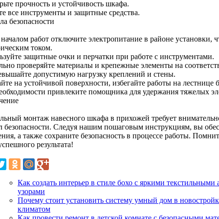
рьте прочность и устойчивость шкафа.
те все инструменты и защитные средства.
ла безопасности
 началом работ отключите электропитание в районе установки, 
рическим током.
ьзуйте защитные очки и перчатки при работе с инструментами.
льно проверяйте материалы и крепежные элементы на соответств
евышайте допустимую нагрузку креплений и стены.
айте на устойчивой поверхности, избегайте работы на лестнице 
еобходимости привлеките помощника для удержания тяжелых эл
чение
льный монтаж навесного шкафа в прихожей требует внимательн
л безопасности. Следуя нашим пошаговым инструкциям, вы обес
ния, а также сохраните безопасность в процессе работы. Помнит
успешного результата!
Как создать интерьер в стиле бохо с яркими текстильными
узорами
Почему стоит установить систему умный дом в новостройк
климатом
Как провести ремонт в детской комнате с безопасными мат