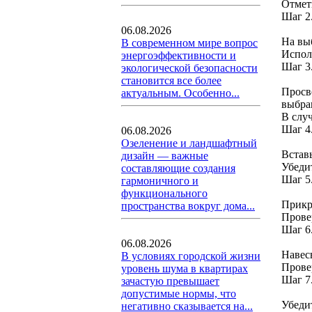
Отмет
Шаг 2
06.08.2026
На вы
В современном мире вопрос
Испол
энергоэффективности и
Шаг 3
экологической безопасности
становится все более
Просве
актуальным. Особенно...
выбра
В слу
Шаг 4
06.08.2026
Озеленение и ландшафтный
Встав
дизайн — важные
Убеди
составляющие создания
Шаг 5
гармоничного и
функционального
Прикр
пространства вокруг дома...
Прове
Шаг 6
06.08.2026
Навес
В условиях городской жизни
Прове
уровень шума в квартирах
Шаг 7
зачастую превышает
допустимые нормы, что
Убеди
негативно сказывается на...