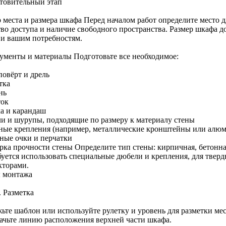
товительный этап
 места и размера шкафа Перед началом работ определите место 
тво доступа и наличие свободного пространства. Размер шкафа д
 и вашим потребностям.
ументы и материалы Подготовьте все необходимое:
овёрт и дрель
тка
нь
ок
ка и карандаш
и и шурупы, подходящие по размеру к материалу стены
ные крепления (например, металлические кронштейны или алю
ные очки и перчатки
рка прочности стены Определите тип стены: кирпичная, бетонна
буется использовать специальные дюбели и крепления, для твер
кторами.
 монтажа
. Разметка
ьте шаблон или используйте рулетку и уровень для разметки мес
ачьте линию расположения верхней части шкафа.