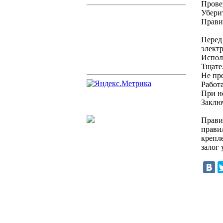
Прове
Убери
Прави
Перед
элект
Испол
Тщате
Не пр
Работ
При н
Заклю
Прави
прави
крепле
залог 