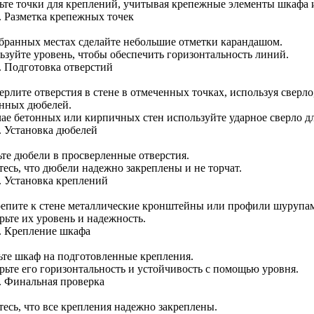
ьте точки для креплений, учитывая крепежные элементы шкафа 
. Разметка крепежных точек
бранных местах сделайте небольшие отметки карандашом.
ьзуйте уровень, чтобы обеспечить горизонтальность линий.
. Подготовка отверстий
рлите отверстия в стене в отмеченных точках, используя сверло
нных дюбелей.
чае бетонных или кирпичных стен используйте ударное сверло д
. Установка дюбелей
ьте дюбели в просверленные отверстия.
тесь, что дюбели надежно закреплены и не торчат.
. Установка креплений
епите к стене металлические кронштейны или профили шурупам
рьте их уровень и надежность.
. Крепление шкафа
ьте шкаф на подготовленные крепления.
рьте его горизонтальность и устойчивость с помощью уровня.
. Финальная проверка
тесь, что все крепления надежно закреплены.