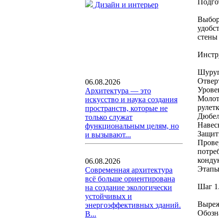
Подго
Дизайн и интерьер
Выбор
удобс
стены
Инстр
Шуруп
Отвер
06.08.2026
Урове
Архитектура — это
Молот
искусство и наука создания
рулет
пространств, которые не
Дюбел
только служат
Навес
функциональным целям, но
Защит
и вызывают...
Прове
потре
конду
06.08.2026
Этапы
Современная архитектура
всё больше ориентирована
Шаг 1
на создание экологически
устойчивых и
Выреж
энергоэффективных зданий.
Обозн
В...