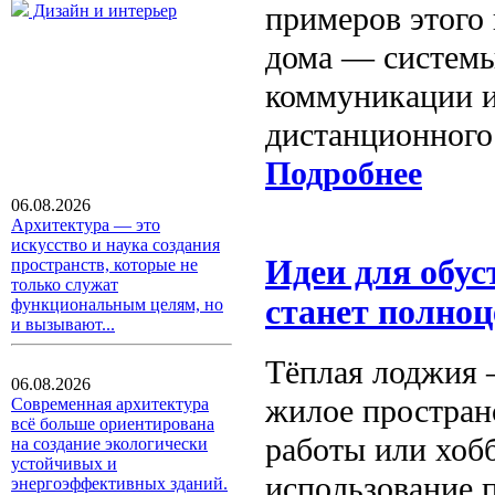
примеров этого 
Дизайн и интерьер
дома — систем
коммуникации и
дистанционного
Подробнее
06.08.2026
Архитектура — это
искусство и наука создания
Идеи для обус
пространств, которые не
только служат
станет полно
функциональным целям, но
и вызывают...
Тёплая лоджия 
06.08.2026
жилое пространс
Современная архитектура
всё больше ориентирована
работы или хоб
на создание экологически
устойчивых и
использование 
энергоэффективных зданий.