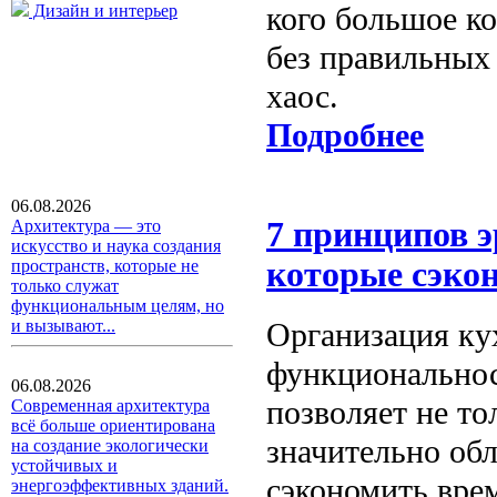
кого большое ко
Дизайн и интерьер
без правильных
хаос.
Подробнее
06.08.2026
7 принципов 
Архитектура — это
искусство и наука создания
которые сэко
пространств, которые не
только служат
функциональным целям, но
Организация ку
и вызывают...
функциональнос
06.08.2026
позволяет не то
Современная архитектура
всё больше ориентирована
значительно об
на создание экологически
устойчивых и
сэкономить вре
энергоэффективных зданий.