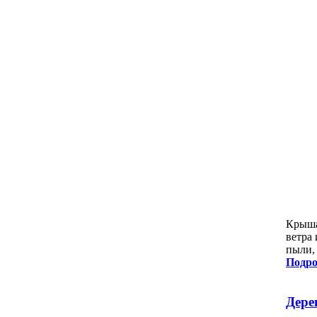
Крыша
ветра
пыли,
Подро
Дере