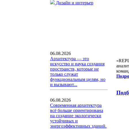
Дизайн и интерьер
06.08.2026
Архитектура — это
«REPL
искусство и наука создания
анали
пространств, которые не
коман
только служат
Подро
функциональным целям, но
и вызывают...
Подб
06.08.2026
Современная архитектура
всё больше ориентирована
на создание экологически
устойчивых и
энергоэффективных зданий.