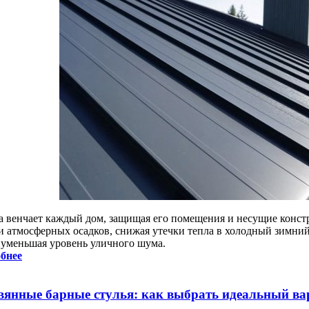
 венчает каждый дом, защищая его помещения и несущие констр
 и атмосферных осадков, снижая утечки тепла в холодный зимни
 уменьшая уровень уличного шума.
бнее
вянные барные стулья: как выбрать идеальный ва