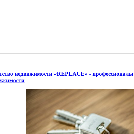
тство недвижимости «REPLACE» - профессионалы 
ижимости