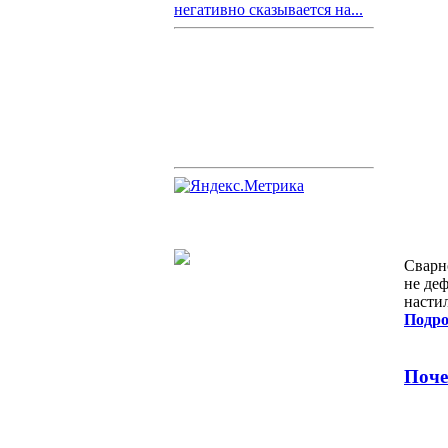
негативно сказывается на...
Сварн
не де
настил
Подро
Поче