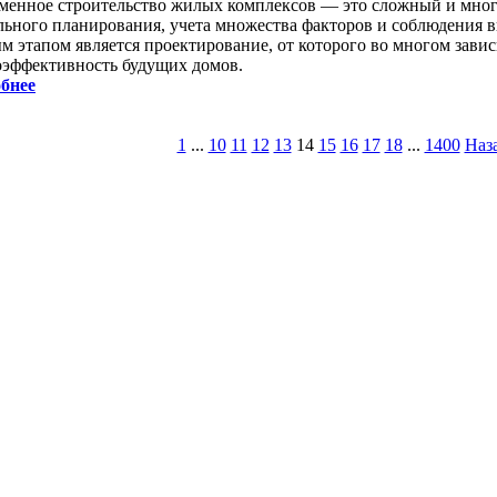
менное строительство жилых комплексов — это сложный и мно
льного планирования, учета множества факторов и соблюдения в
м этапом является проектирование, от которого во многом завис
оэффективность будущих домов.
бнее
1
...
10
11
12
13
14
15
16
17
18
...
1400
Наз