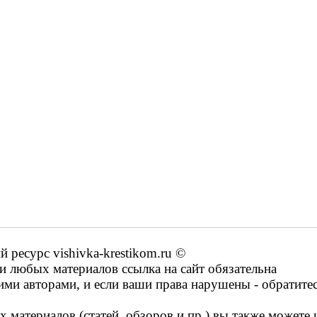
ресурс vishivka-krestikom.ru ©
 любых материалов ссылка на сайт обязательна
ими авторами, и если ваши права нарушены - обратите
 материалов (статей, обзоров и пр.) вы также можете