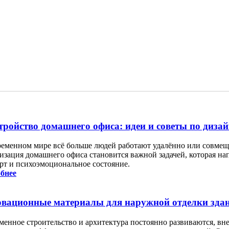
тройство домашнего офиса: идеи и советы по диза
ременном мире всё больше людей работают удалённо или совмеща
изация домашнего офиса становится важной задачей, которая на
рт и психоэмоциональное состояние.
бнее
вационные материалы для наружной отделки зда
менное строительство и архитектура постоянно развиваются, вн