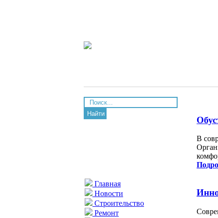
Найти
Обус
В сов
Орган
комфо
Подро
Главная
Инно
Новости
Строительство
Совре
Ремонт