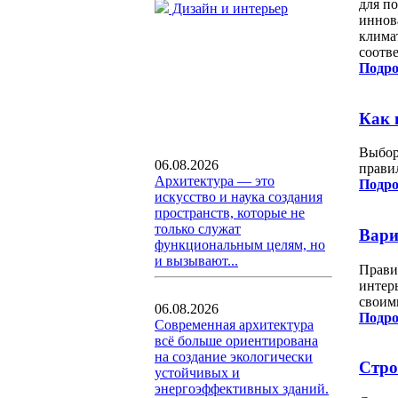
для п
Дизайн и интерьер
иннов
клима
соотв
Подро
Как 
Выбор
06.08.2026
прави
Архитектура — это
Подро
искусство и наука создания
пространств, которые не
только служат
Вари
функциональным целям, но
и вызывают...
Прави
интер
своим
06.08.2026
Подро
Современная архитектура
всё больше ориентирована
на создание экологически
Стро
устойчивых и
энергоэффективных зданий.