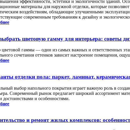
овышения эффективности, эстетики и экологичности зданий. Ос
ационные материалы для наружной отделки, которые позволяют 
тическим воздействиям, обладающие улучшенными эксплуатаци
етствующие современным требованиям к дизайну и экологическо
бнее
выбрать цветовую гамму для интерьера: советы ди
 цветовой гаммы — один из самых важных и ответственных этап
льного сочетания оттенков зависит настроение помещения, ощу
бнее
анты отделки пола: паркет, ламинат, керамическа
льный выбор напольного покрытия играет важную роль в создан
ьера. Современный рынок предлагает широкий ассортимент мате
и достоинствами и особенностями.
бнее
ительство и ремонт жилых комплексов: особеннос