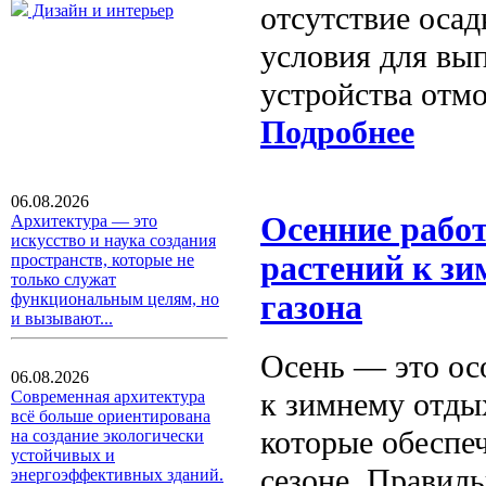
отсутствие оса
Дизайн и интерьер
условия для вы
устройства отмо
Подробнее
06.08.2026
Осенние работ
Архитектура — это
искусство и наука создания
растений к зи
пространств, которые не
только служат
газона
функциональным целям, но
и вызывают...
Осень — это осо
06.08.2026
к зимнему отды
Современная архитектура
всё больше ориентирована
которые обеспеч
на создание экологически
устойчивых и
сезоне. Правиль
энергоэффективных зданий.