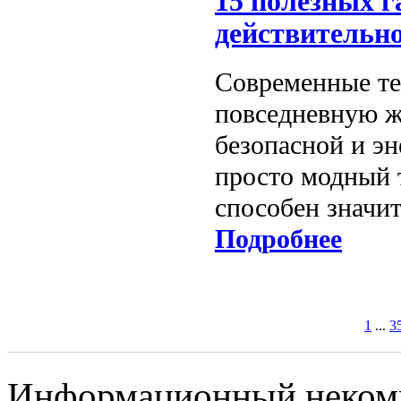
15 полезных г
действительн
Современные те
повседневную ж
безопасной и э
просто модный 
способен значит
Подробнее
1
...
3
Информационный некомме