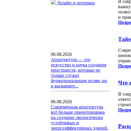
В сов
Дизайн и интерьер
важну
позво
и пра
Подро
Тайм
Совре
06.08.2026
иннов
Архитектура — это
управ
искусство и наука создания
Подро
пространств, которые не
только служат
функциональным целям, но
Что 
и вызывают...
В сов
ответс
06.08.2026
строи
Современная архитектура
Подро
всё больше ориентирована
на создание экологически
устойчивых и
Раск
энергоэффективных зданий.