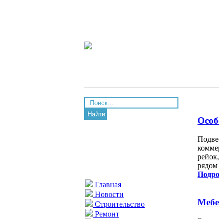
Найти
Особ
Подве
комме
рейок,
рядом
Подро
Главная
Новости
Мебе
Строительство
Ремонт