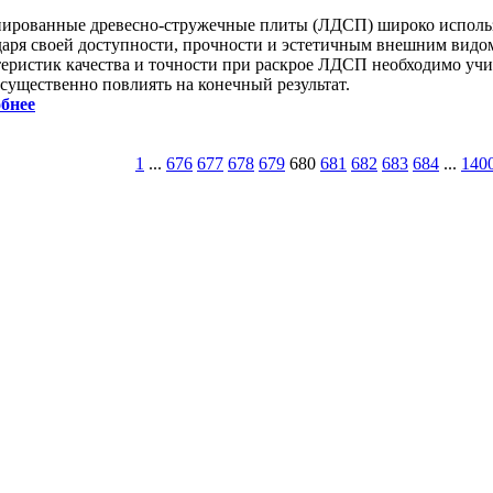
ированные древесно-стружечные плиты (ЛДСП) широко использ
даря своей доступности, прочности и эстетичным внешним видо
теристик качества и точности при раскрое ЛДСП необходимо уч
 существенно повлиять на конечный результат.
бнее
1
...
676
677
678
679
680
681
682
683
684
...
140