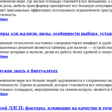
ременном мире, где жилые площади становятся все меньшими, а
ю роль, мебель-трансформер приобретает все большую популярн
ляет максимально эффективно использовать ограниченное простран
ктичность.
бнее
еры для жалюзи, виды, особенности выбора, уста
менные технологии постоянно совершенствуют комфорт и удобст
ационных решений являются таймеры для жалюзи — устройства
ление шторами и жалюзи, делая их работу более удобной и энер
бнее
нужно знать о биотуалетах
ременном мире все больше людей задумываются о сохранении о
твенности. Одним из решений, которое становится все популярнее
тельных площадках, мероприятиях на свежем воздухе, являются 
бнее
рой ЛДСП: факторы, влияющие на качество и точ