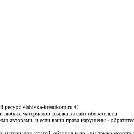
ресурс vishivka-krestikom.ru ©
 любых материалов ссылка на сайт обязательна
ими авторами, и если ваши права нарушены - обратите
 материалов (статей, обзоров и пр.) вы также можете