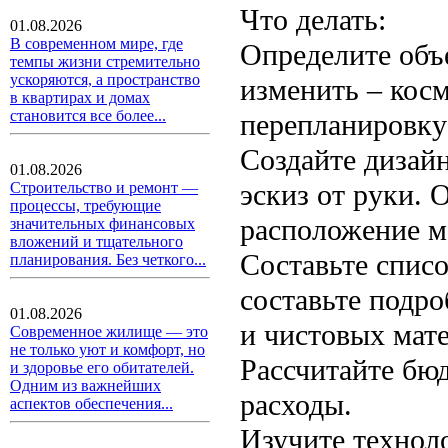
Что делать:
01.08.2026
В современном мире, где
Определите объ
темпы жизни стремительно
ускоряются, а пространство
изменить – кос
в квартирах и домах
становится все более...
перепланировку
Создайте дизайн
01.08.2026
эскиз от руки. 
Строительство и ремонт —
процессы, требующие
расположение м
значительных финансовых
вложений и тщательного
Составьте списо
планирования. Без четкого...
составьте подр
01.08.2026
и чистовых мат
Современное жилище — это
не только уют и комфорт, но
Рассчитайте бю
и здоровье его обитателей.
Одним из важнейших
расходы.
аспектов обеспечения...
Изучите технол