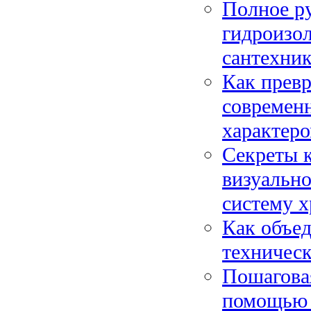
Полное ру
гидроизол
сантехни
Как превр
современ
характер
Секреты к
визуально
систему 
Как объед
техничес
Пошагова
помощью 