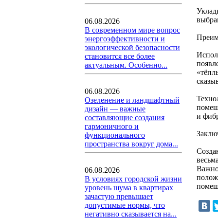
Уклад
выбра
06.08.2026
В современном мире вопрос
Преим
энергоэффективности и
экологической безопасности
Испол
становится все более
появл
актуальным. Особенно...
«тёпл
сказы
06.08.2026
Техно
Озеленение и ландшафтный
помещ
дизайн — важные
и фиб
составляющие создания
гармоничного и
Заклю
функционального
пространства вокруг дома...
Созда
весьм
Важно
06.08.2026
полож
В условиях городской жизни
помещ
уровень шума в квартирах
зачастую превышает
допустимые нормы, что
негативно сказывается на...