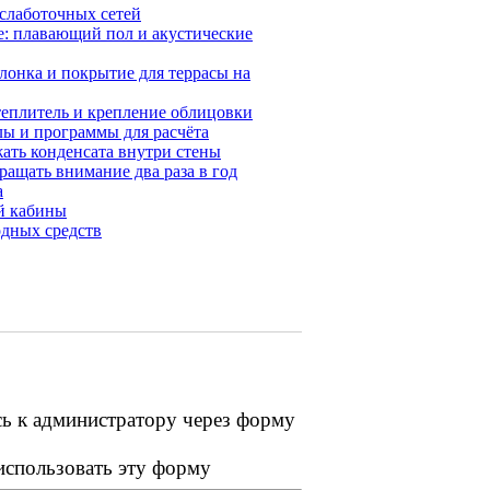
 слаботочных сетей
е: плавающий пол и акустические
лонка и покрытие для террасы на
теплитель и крепление облицовки
ы и программы для расчёта
ать конденсата внутри стены
ащать внимание два раза в год
а
й кабины
одных средств
сь к администратору через форму
 использовать эту форму