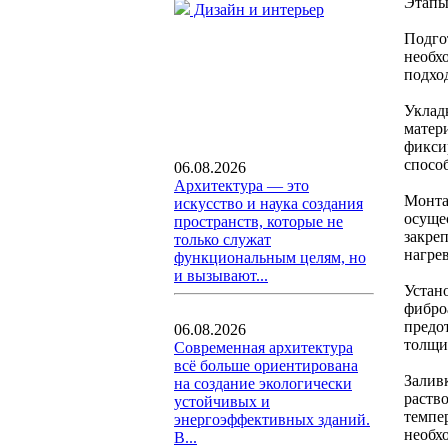
Этапы
Дизайн и интерьер
Подго
необх
подхо
Уклад
матер
фикси
спосо
06.08.2026
Архитектура — это
Монта
искусство и наука создания
осуще
пространств, которые не
закре
только служат
нагре
функциональным целям, но
и вызывают...
Устан
фибро
предо
06.08.2026
толщи
Современная архитектура
всё больше ориентирована
Залив
на создание экологически
раств
устойчивых и
темпе
энергоэффективных зданий.
необх
В...