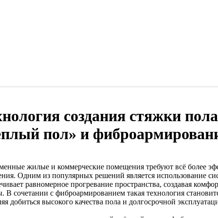
хнология создания стяжки пола
ёплый пол» и фиброармирован
менные жилые и коммерческие помещения требуют всё более э
ения. Одним из популярных решений является использование си
ечивает равномерное прогревание пространства, создавая комфо
ы. В сочетании с фиброармированием такая технология становит
ляя добиться высокого качества пола и долгосрочной эксплуатац