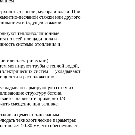
ванием
рхность от пыли, мусора и влаги. При
ементно-песчаной стяжки или другого
снованием и будущей стяжкой.
пользуют теплоизоляционные
ся по всей площади пола и
вность системы отопления и
ной или электрический)
тем монтируют трубы с теплой водой,
я электрических систем — укладывают
мощности и расположению.
 укладывают армирующую сетку из
силивающие структуру бетона,
вается на высоте примерно 1/3
чить смещение при заливке.
 заливка цементно-песчаным
людать технологические параметры:
ставляет 50-80 мм, что обеспечивает