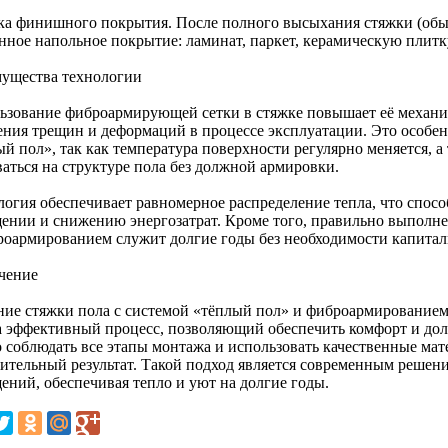
ка финишного покрытия. После полного высыхания стяжки (обыч
нное напольное покрытие: ламинат, паркет, керамическую плитк
ущества технологии
ьзование фиброармирующей сетки в стяжке повышает её механи
ения трещин и деформаций в процессе эксплуатации. Это особе
ый пол», так как температура поверхности регулярно меняется, 
ваться на структуре пола без должной армировки.
логия обеспечивает равномерное распределение тепла, что спосо
ении и снижению энергозатрат. Кроме того, правильно выполне
роармированием служит долгие годы без необходимости капитал
чение
ние стяжки пола с системой «тёплый пол» и фиброармированием
а эффективный процесс, позволяющий обеспечить комфорт и дол
 соблюдать все этапы монтажа и использовать качественные ма
ительный результат. Такой подход является современным решен
ений, обеспечивая тепло и уют на долгие годы.