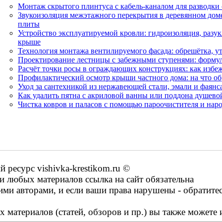
Монтаж скрытого плинтуса с кабель-каналом для разводки
Звукоизоляция межэтажного перекрытия в деревянном дом
плиты
Устройство эксплуатируемой кровли: гидроизоляция, разук
крыше
Технология монтажа вентилируемого фасада: обрешётка, у
Проектирование лестницы с забежными ступенями: формул
Расчёт точки росы в ограждающих конструкциях: как избеж
Профилактический осмотр крыши частного дома: на что обр
Уход за сантехникой из нержавеющей стали, эмали и фаянс
Как удалить пятна с акриловой ванны или поддона душево
Чистка ковров и паласов с помощью пароочистителя и нар
ресурс vishivka-krestikom.ru ©
 любых материалов ссылка на сайт обязательна
ими авторами, и если ваши права нарушены - обратите
 материалов (статей, обзоров и пр.) вы также можете