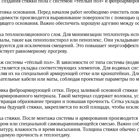
 создания стяжки пола с системой «тёплый пол» и фиброармиро
товка основания. Перед началом работ необходимо очистить пове
одимости производится выравнивание поверхности с помощью ц
дящего основания. Важно обеспечить хорошую адгезию между о
ка теплоизоляционного слоя. Для минимизации теплопотерь ис
иалы, такие как пенополистирол или пеноплекс. Они укладывают
руются для исключения смещений. Это повышает энергоэффекти
бствует равномерному прогреву.
ж системы «тёплый пол». В зависимости от типа системы (водя
ствляется укладка соответствующих элементов. Для водяных сис
пляя их на специальной армирующей сетке или кронштейнах. Дл
вательные кабели или маты, соблюдая проектные параметры по 
овка фиброармирующей сетки. Перед заливкой основной стяжки
армированного материала. Такой материал содержит волокна, у
твращая образование трещин и повышая прочность. Сетка уклады
ны будущей стяжки, закрепляется по всей площади, чтобы исклю
ка стяжки. После монтажа системы и армирования производится
ором или специальной самовыравнивающейся смесью. Важно соб
ратуру, влажность и время высыхания. Толщина стяжки обычно со
одимую прочность и теплоотдачу.