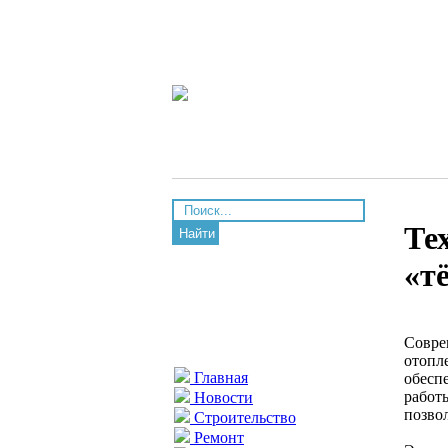
Те
Найти
«т
Совре
отопл
Главная
обесп
работ
Новости
позво
Строительство
Ремонт