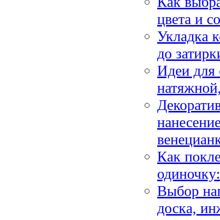
Как выбра
цвета и с
Укладка к
до затирк
Идеи для 
натяжной
Декоратив
нанесение
венецианк
Как покл
одиночку:
Выбор нап
доска, ин