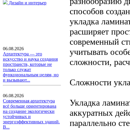
разнообразию д
Дизайн и интерьер
способов создан
укладка ламинат
расширяет прос
современный ст
06.08.2026
учитывать особ
Архитектура — это
искусство и наука создания
сложности, расч
пространств, которые не
только служат
функциональным целям, но
Сложности укла
и вызывают...
06.08.2026
Укладка ламинат
Современная архитектура
всё больше ориентирована
аккуратных дейс
на создание экологически
устойчивых и
параллельно ст
энергоэффективных зданий.
В...