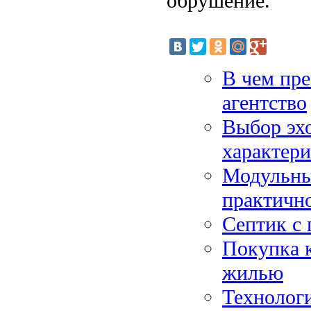
обрушение.
В чем пр
агентство
Выбор эхо
характери
Модульный
практичн
Септик с 
Покупка к
жилью
Технологи