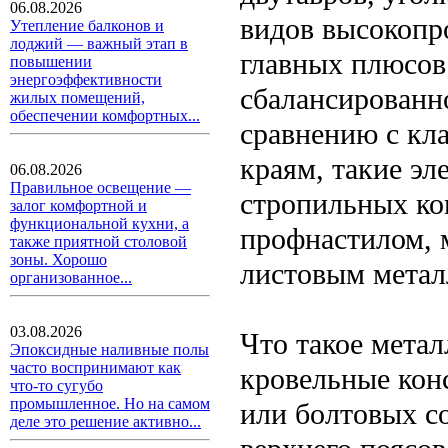
06.08.2026
видов высокопр
Утепление балконов и
лоджий — важный этап в
главных плюсов
повышении
энергоэффективности
сбалансированно
жилых помещений,
обеспечении комфортных...
сравнению с кл
краям, такие э
06.08.2026
Правильное освещение —
стропильных ко
залог комфортной и
функциональной кухни, а
профнастилом, 
также приятной столовой
зоны. Хорошо
листовым метал
организованное...
03.08.2026
Что такое мета
Эпоксидные наливные полы
часто воспринимают как
кровельные кон
что-то сугубо
промышленное. Но на самом
или болтовых с
деле это решение активно...