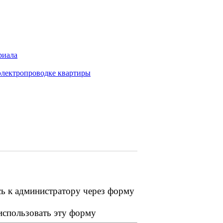
риала
электропроводке квартиры
сь к администратору через форму
 использовать эту форму