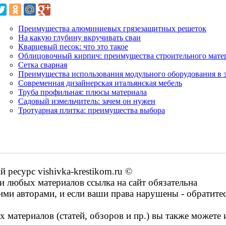
Преимущества алюминиевых грязезащитных решеток
На какую глубину вкручивать сваи
Кварцевый песок: что это такое
Облицовочный кирпич: преимущества строительного мате
Сетка сварная
Преимущества использования модульного оборудования в 
Современная дизайнерская итальянская мебель
Труба профильная: плюсы материала
Садовый измельчитель: зачем он нужен
Тротуарная плитка: преимущества выбора
ресурс vishivka-krestikom.ru ©
 любых материалов ссылка на сайт обязательна
ими авторами, и если ваши права нарушены - обратите
 материалов (статей, обзоров и пр.) вы также можете