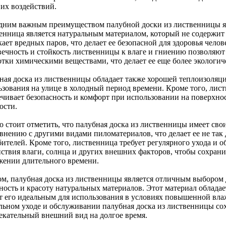
их воздействий.
дним важным преимуществом палубной доски из лиственницы яв
енница является натуральным материалом, который не содержит
кает вредных паров, что делает ее безопасной для здоровья чел
вечность и стойкость лиственницы к влаге и гниению позволяют
отки химическими веществами, что делает ее еще более экологич
ная доска из лиственницы обладает также хорошей теплоизоляцие
ьзования на улице в холодный период времени. Кроме того, листв
ечивает безопасность и комфорт при использовании на поверхн
ости.
о стоит отметить, что палубная доска из лиственницы имеет сво
авнению с другими видами пиломатериалов, что делает ее не так
бителей. Кроме того, лиственница требует регулярного ухода и 
йствия влаги, солнца и других внешних факторов, чтобы сохрани
жении длительного времени.
ом, палубная доска из лиственницы является отличным выбором д
ность и красоту натуральных материалов. Этот материал облада
т его идеальным для использования в условиях повышенной вла
льном уходе и обслуживании палубная доска из лиственницы сох
екательный внешний вид на долгое время.