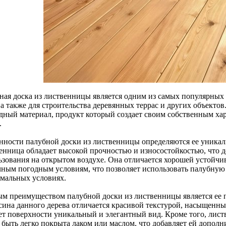
ная доска из лиственницы является одним из самых популярных 
 а также для строительства деревянных террас и других объектов
дный материал, продукт который создает своим собственным х
.
нности палубной доски из лиственницы определяются ее уника
енница обладает высокой прочностью и износостойкостью, что д
ьзования на открытом воздухе. Она отличается хорошей устойчив
чным погодным условиям, что позволяет использовать палубную
емальных условиях.
м преимуществом палубной доски из лиственницы является ее 
сина данного дерева отличается красивой текстурой, насыщенны
ет поверхности уникальный и элегантный вид. Кроме того, лист
 быть легко покрыта лаком или маслом, что добавляет ей дополн