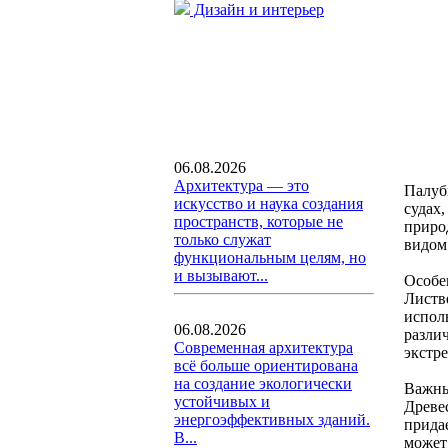
Дизайн и интерьер
06.08.2026
Архитектура — это
Палуб
искусство и наука создания
судах,
пространств, которые не
приро
только служат
видом
функциональным целям, но
и вызывают...
Особе
Листв
испол
06.08.2026
разли
Современная архитектура
экстр
всё больше ориентирована
на создание экологически
Важны
устойчивых и
Древе
энергоэффективных зданий.
прида
В...
может