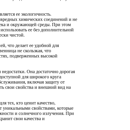
ляется ее экологичность.
 вредных химических соединений и не
овека и окружающей среды. При этом
 использовать ее без дополнительной
ески чистой.
й, что делает ее удобной для
енница не скользкая, что
остях, подверженных высокой
и недостатки. Она достаточно дорогая
 доступной для широкого круга
обслуживания, включая защиту от
ть свои свойства и внешний вид на
ля тех, кто ценит качество,
ет уникальными свойствами, которые
жности и солнечного излучения. При
ранит свои качества и