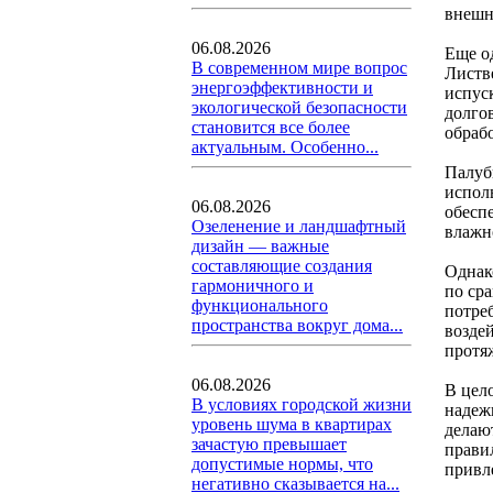
внешн
06.08.2026
Еще о
В современном мире вопрос
Листв
энергоэффективности и
испус
экологической безопасности
долго
становится все более
обраб
актуальным. Особенно...
Палуб
испол
06.08.2026
обесп
Озеленение и ландшафтный
влажн
дизайн — важные
составляющие создания
Однак
гармоничного и
по ср
функционального
потре
пространства вокруг дома...
возде
протя
06.08.2026
В цел
В условиях городской жизни
надеж
уровень шума в квартирах
делаю
зачастую превышает
прави
допустимые нормы, что
привл
негативно сказывается на...