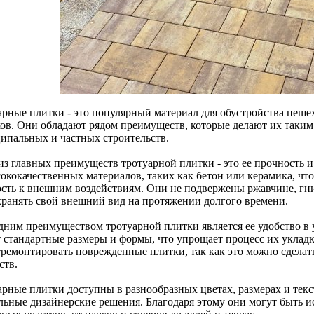
арные плитки - это популярный материал для обустройства пеш
ков. Они обладают рядом преимуществ, которые делают их таки
ипальных и частных строительств.
из главных преимуществ тротуарной плитки - это ее прочность 
сококачественных материалов, таких как бетон или керамика, чт
ость к внешним воздействиям. Они не подвержены ржавчине, гн
хранять свой внешний вид на протяжении долгого времени.
дним преимуществом тротуарной плитки является ее удобство в
 стандартные размеры и формы, что упрощает процесс их укладки
тремонтировать поврежденные плитки, так как это можно сдела
ств.
рные плитки доступны в разнообразных цветах, размерах и текст
льные дизайнерские решения. Благодаря этому они могут быть и