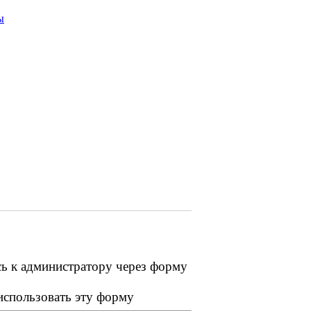
ы
сь к администратору через форму
 использовать эту форму