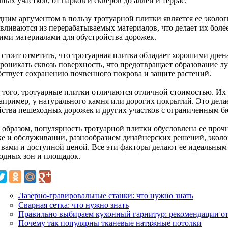
ных участков, от парков и скверов до аллей и террас.
дним аргументом в пользу тротуарной плитки является ее эколо
авливаются из перерабатываемых материалов, что делает их бол
гими материалами для обустройства дорожек.
 стоит отметить, что тротуарная плитка обладает хорошими др
проникать сквозь поверхность, что предотвращает образование л
бствует сохранению почвенного покрова и защите растений.
 того, тротуарные плитки отличаются отличной стоимостью. Их 
например, у натурального камня или дорогих покрытий. Это дел
йства пешеходных дорожек и других участков с ограниченным б
 образом, популярность тротуарной плитки обусловлена ее проч
ке и обслуживании, разнообразием дизайнерских решений, эко
твами и доступной ценой. Все эти факторы делают ее идеальным
одных зон и площадок.
Лазерно-гравировальные станки: что нужно знать
Сварная сетка: что нужно знать
Правильно выбираем кухонный гарнитур: рекомендации от
Почему так популярны тканевые натяжные потолки