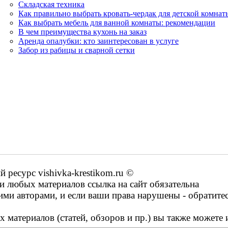
Складская техника
Как правильно выбрать кровать-чердак для детской комнат
Как выбрать мебель для ванной комнаты: рекомендации
В чем преимущества кухонь на заказ
Аренда опалубки: кто заинтересован в услуге
Забор из рабицы и сварной сетки
ресурс vishivka-krestikom.ru ©
 любых материалов ссылка на сайт обязательна
ими авторами, и если ваши права нарушены - обратите
 материалов (статей, обзоров и пр.) вы также можете