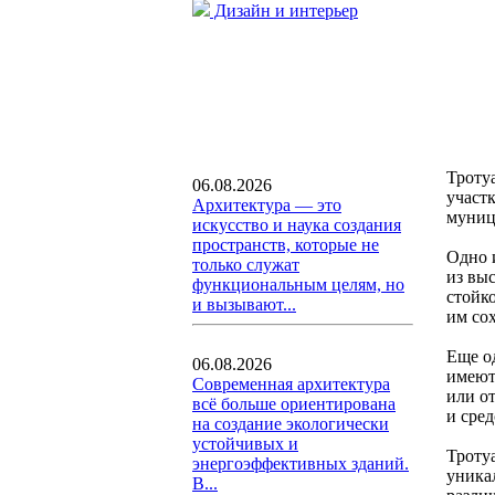
Дизайн и интерьер
Троту
06.08.2026
участ
Архитектура — это
муниц
искусство и наука создания
пространств, которые не
Одно 
только служат
из вы
функциональным целям, но
стойк
и вызывают...
им со
Еще о
06.08.2026
имеют
Современная архитектура
или о
всё больше ориентирована
и сред
на создание экологически
устойчивых и
Тротуа
энергоэффективных зданий.
уника
В...