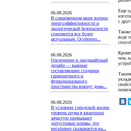
различ
Еще о
06.08.2026
изгот
В современном мире вопрос
с дру
энергоэффективности и
экологической безопасности
Также
становится все более
воде 
актуальным. Особенно...
спосо
Кроме
06.08.2026
чем, 
Озеленение и ландшафтный
устро
дизайн — важные
составляющие создания
Таким
гармоничного и
уклад
функционального
свойс
пространства вокруг дома...
пешех
06.08.2026
В условиях городской жизни
уровень шума в квартирах
зачастую превышает
допустимые нормы, что
негативно сказывается на...